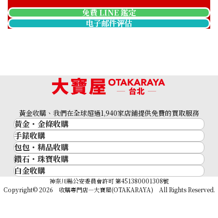
免費 LINE 鑑定
电子邮件评估
黃金收購、我們在全球超過1,940家店鋪提供免費的買取服務
黃金・金條收購
手錶收購
黃金與貴金屬
包包・精品收購
名牌手錶
金的錠
鑽石・珠寶收購
品牌精品
Rolex
金幣
白金收購
鑽石･珠寶
Cartier
Patek Philippe
黃金過去10年
鉑金/白金
神奈川縣公安委員會許可 第451380001308號
鑽石
LOUIS VUITTON
Audemars Piguet
黃金飾品
Copyright© 2026 收購專門店—大寶屋(OTAKARAYA) All Rights Reserved.
祖母綠（翠玉）
Hermès
Vacheron Constantin
黃金戒指
紅寶石（紅玉）
CELINE
A. Lange & Söhne
黃金項鍊