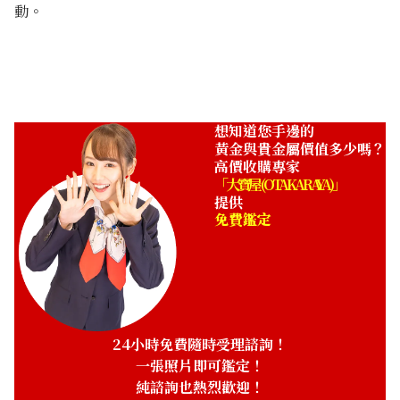
動。
想知道您手邊的
黃金與貴金屬價值多少嗎？
高價收購專家
「大寶屋 (OTAKARAYA)」
提供
免費鑑定
24小時免費隨時受理諮詢！
一張照片即可鑑定！
純諮詢也熱烈歡迎！