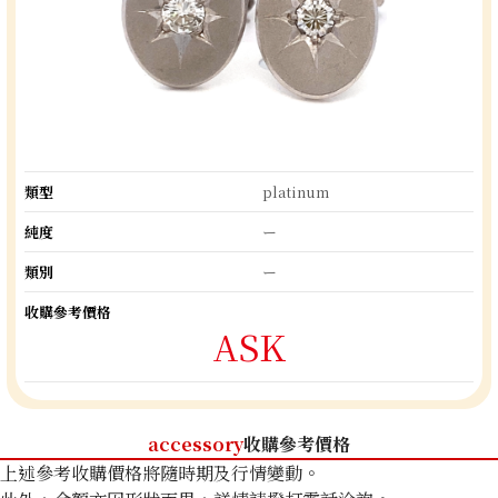
類型
platinum
純度
ー
類別
ー
收購參考價格
ASK
accessory
收購參考價格
上述參考收購價格將隨時期及行情變動。