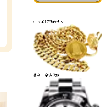
可收購的物品列表
黃金・金條收購