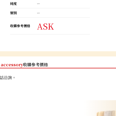
純度
ー
類別
ー
ASK
收購參考價格
accessory
收購參考價格
話洽詢。