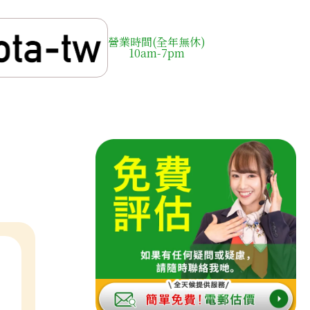
營業時間(全年無休)
10am-7pm