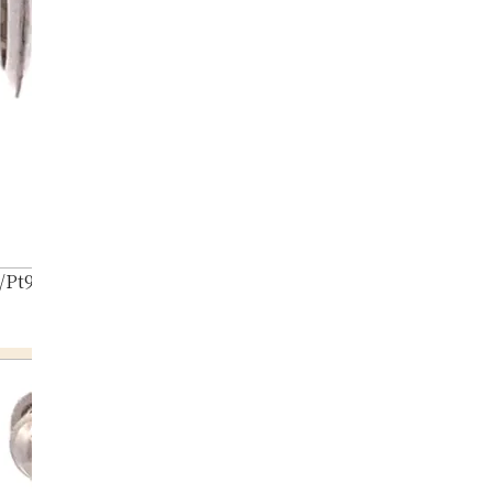
/Pt900) Earrings