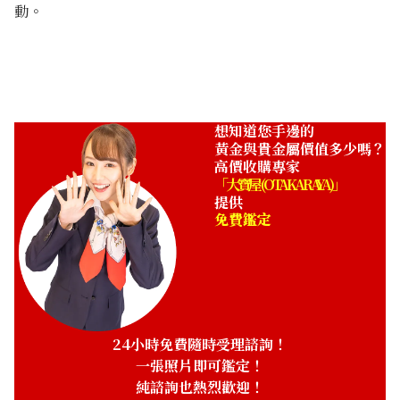
動。
想知道您手邊的
黃金與貴金屬價值多少嗎？
高價收購專家
「大寶屋 (OTAKARAYA)」
提供
免費鑑定
24小時免費隨時受理諮詢！
一張照片即可鑑定！
純諮詢也熱烈歡迎！