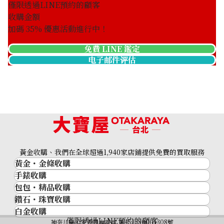
僅限透過LINE預約的顧客
收購金額
加碼
35
% 優惠活動進行中！
免費 LINE 鑑定
电子邮件评估
黃金收購、我們在全球超過1,940家店鋪提供免費的買取服務
黃金・金條收購
手錶收購
黃金與貴金屬
包包・精品收購
名牌手錶
金的錠
鑽石・珠寶收購
品牌精品
Rolex
金幣
白金收購
鑽石･珠寶
Cartier
Patek Philippe
黃金過去10年
僅限透過LINE預約的顧客
鉑金/白金
神奈川縣公安委員會許可 第451380001308號