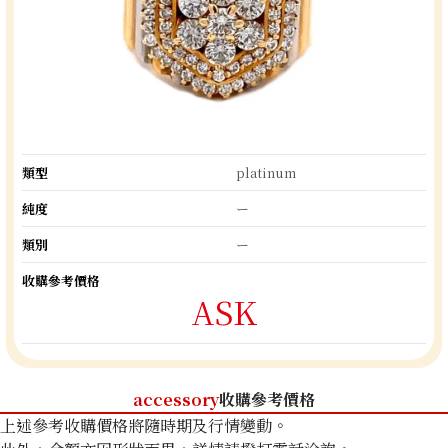
類型
platinum
純度
ー
類別
ー
收購參考價格
ASK
accessory
收購參考價格
上述參考收購價格將隨時期及行情變動。