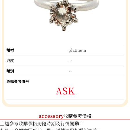
類型
platinum
純度
ー
類別
ー
收購參考價格
ASK
accessory
收購參考價格
上述參考收購價格將隨時期及行情變動。