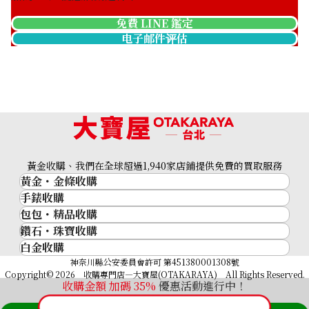
免費 LINE 鑑定
电子邮件评估
Platinum (Pt900) earrings
收購參考價格
黃金收購、我們在全球超過1,940家店鋪提供免費的買取服務
ASK
黃金・金條收購
手錶收購
黃金與貴金屬
包包・精品收購
名牌手錶
金的錠
鑽石・珠寶收購
品牌精品
Rolex
金幣
白金收購
鑽石･珠寶
Cartier
Patek Philippe
黃金過去10年
鉑金/白金
神奈川縣公安委員會許可 第451380001308號
鑽石
LOUIS VUITTON
Audemars Piguet
黃金飾品
Copyright© 2026 收購專門店—大寶屋(OTAKARAYA) All Rights Reserved.
祖母綠（翠玉）
Hermès
收購金額 加碼
35
%
優惠活動進行中！
Vacheron Constantin
黃金戒指
紅寶石（紅玉）
CELINE
A. Lange & Söhne
黃金項鍊