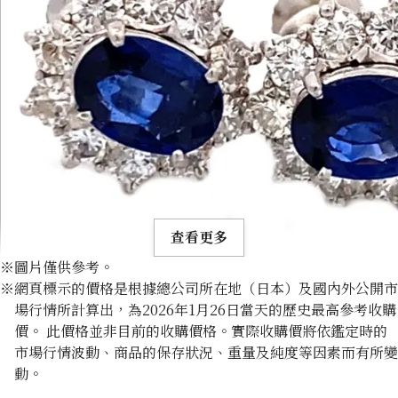
查看更多
※圖片僅供參考。
※網頁標示的價格是根據總公司所在地（日本）及國內外公開市
場行情所計算出，為2026年1月26日當天的歷史最高參考收購
價。 此價格並非目前的收購價格。實際收購價將依鑑定時的
市場行情波動、商品的保存狀況、重量及純度等因素而有所變
Platinum (Pt900) earrings
動。
收購參考價格