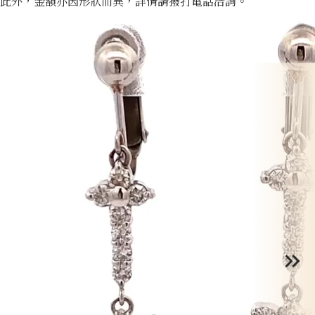
此外，金額亦因形狀而異，詳情請撥打電話洽詢。