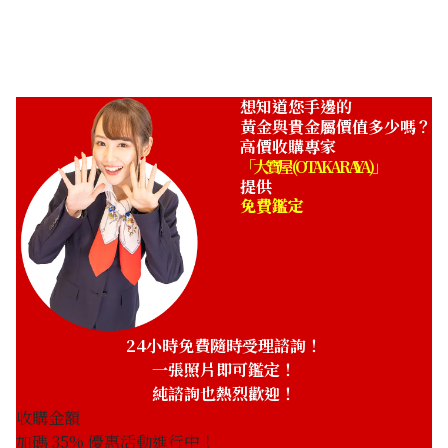
ASK
想知道您手邊的
黃金與貴金屬價值多少嗎？
高價收購專家
「大寶屋 (OTAKARAYA)」
提供
免費鑑定
24小時免費隨時受理諮詢！
一張照片即可鑑定！
純諮詢也熱烈歡迎！
收購金額
加碼
35
% 優惠活動進行中！