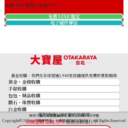
加碼
35
% 優惠活動進行中！
免費 LINE 鑑定
电子邮件评估
Platinum (Pt900) earrings
收購參考價格
ASK
黃金收購、我們在全球超過1,940家店鋪提供免費的買取服務
黃金・金條收購
手錶收購
黃金與貴金屬
包包・精品收購
名牌手錶
金的錠
鑽石・珠寶收購
品牌精品
Rolex
金幣
白金收購
鑽石･珠寶
Cartier
Patek Philippe
黃金過去10年
僅限透過LINE預約的顧客
鉑金/白金
神奈川縣公安委員會許可 第451380001308號
鑽石
LOUIS VUITTON
Audemars Piguet
黃金飾品
Copyright© 2026 收購專門店—大寶屋(OTAKARAYA) All Rights Reserved.
收購金額 加碼
35
%
優惠活動進行中！
祖母綠（翠玉）
Hermès
Vacheron Constantin
黃金戒指