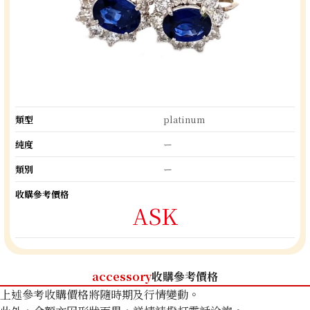
類型
platinum
純度
ー
類別
ー
收購參考價格
ASK
accessory
收購參考價格
上述參考收購價格將隨時期及行情變動。