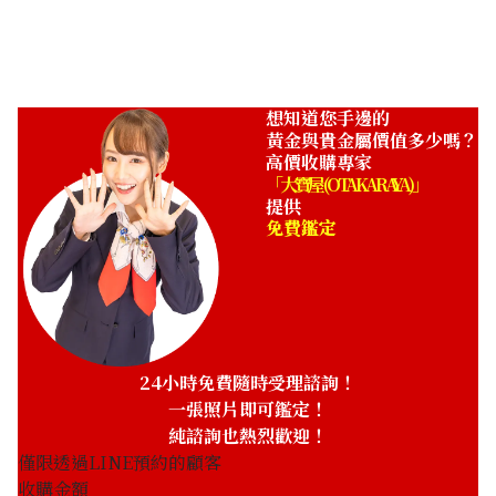
ASK
想知道您手邊的
黃金與貴金屬價值多少嗎？
高價收購專家
「大寶屋 (OTAKARAYA)」
提供
免費鑑定
24小時免費隨時受理諮詢！
一張照片即可鑑定！
純諮詢也熱烈歡迎！
僅限透過LINE預約的顧客
收購金額