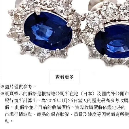
查看更多
※圖片僅供參考。
※網頁標示的價格是根據總公司所在地（日本）及國內外公開市
場行情所計算出，為2026年1月26日當天的歷史最高參考收購
價。 此價格並非目前的收購價格。實際收購價將依鑑定時的
市場行情波動、商品的保存狀況、重量及純度等因素而有所變
Platinum (Pt900) earrings
動。
收購參考價格