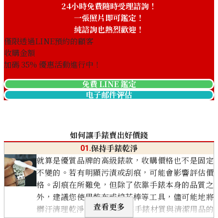
24小時免費隨時受理諮詢！
一張照片即可鑑定！
純諮詢也熱烈歡迎！
僅限透過LINE預約的顧客
收購金額
加碼
35
% 優惠活動進行中！
免費 LINE 鑑定
电子邮件评估
如何讓手錶賣出好價錢
保持手錶乾淨
01.
就算是優質品牌的高級錶款，收購價格也不是固定
不變的。若有明顯污漬或刮痕，可能會影響評估價
格。刮痕在所難免，但除了依靠手錶本身的品質之
外，建議您使用乾布或棉花棒等工具，儘可能地將
查看更多
髒汙清理乾淨。 不過，根據手錶材質與清潔用品的