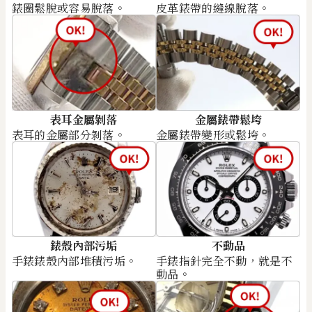
錶圈鬆脫或容易脫落。
皮革錶帶的縫線脫落。
表耳金屬剝落
金屬錶帶鬆垮
表耳的金屬部分剝落。
金屬錶帶變形或鬆垮。
錶殼內部污垢
不動品
手錶錶殼內部堆積污垢。
手錶指針完全不動，就是不
動品。