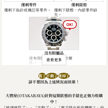
僅剩零件
僅剩錶殼
僅剩下指針或機芯等零件。
僅剩下錶殼，內部零件缺
失。
沒有附屬品
沒有保證卡或盒子等附屬
查看更多
品。
舊了
不動了
壞掉了
請不要因為上述情況而放棄！
大寶屋(OTAKARAYA)針對這類狀態的手錶也正強力收購
中！
「玻璃破裂了」、「不動了」、「舊手錶也能收購嗎？」給