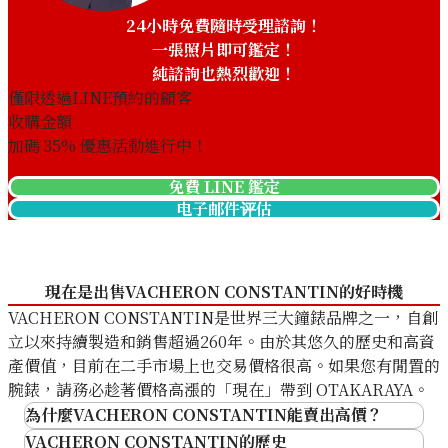
24小時免費隨時受理諮詢！
一張照片即可鑑定！
純諮詢也熱烈歡迎！
僅限透過LINE預約的顧客
收購金額
Vacheron Constantin Fifty
Vacheron Constantin Malta
加碼
35
% 優惠活動進行中！
Six 4000E/000A-B548
250th Anniversary
免費 LINE 鑑定
83050/000R
电子邮件评估
收購參考價格
收購參考價格
NTD 503,566
NTD 551,795
收購日期: 2026年6月
收購日期: 2026年1月
現在是出售VACHERON CONSTANTIN的好時機
VACHERON CONSTANTIN是世界三大鐘錶品牌之一，自創
立以來持續製造和銷售超過260年。由於其悠久的歷史和高資
產價值，目前在二手市場上也交易價格很高。如果您有閒置的
腕錶，請務必趁著價格高漲的「現在」帶到 OTAKARAYA。
為什麼VACHERON CONSTANTIN能賣出高價？
作為「世界三大鐘錶品牌」的頂級知名度
VACHERON CONSTANTIN的歷史