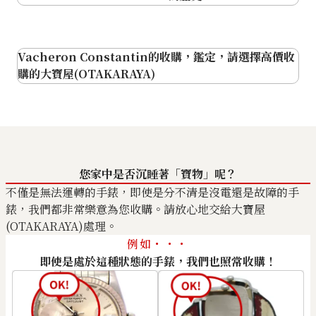
Vacheron Constantin
Vacheron Constantin
Vacheron Constantin的收購，鑑定，請選擇高價收
Overseas 4600V/200R-B979
Overseas 4500V/110A-B126
購的大寶屋(OTAKARAYA)
收購參考價格
收購參考價格
NTD 1,313,517
NTD 694,251
收購日期: 2026年5月
收購日期: 2026年3月
深受鐘錶愛好者支持
您家中是否沉睡著「寶物」呢？
不僅是無法運轉的手錶，即使是分不清是沒電還是故障的手
錶，我們都非常樂意為您收購。請放心地交給大寶屋
(OTAKARAYA)處理。
例如・・・
高品質、高資產價值，二手需求也高
即使是處於這種狀態的手錶，我們也照常收購！