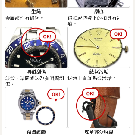
生鏽
刮痕
金屬部件有鏽跡。
錶扣或錶帶上的扣具有刮
痕。
明顯刮傷
錶盤污垢
錶殼、錶圈或錶帶有明顯刮
錶盤上有斑點或污垢。
傷。
錶圈鬆動
皮革部分脫線