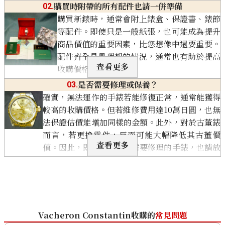
不同，也可能會造成刮傷或使鍍膜剝落，導致狀況
購買時附帶的所有配件也請一併準備
02.
惡化，因此請在能力範圍內輕柔處理即可。
購買新錶時，通常會附上錶盒、保證書、錶節
關閉
等配件。即使只是一般紙張，也可能成為提升
商品價值的重要因素，比您想像中還要重要。
配件齊全是最理想的情況，通常也有助於提高
查看更多
收購價格。
關閉
是否需要修理或保養？
03.
確實，無法運作的手錶若能修復正常，通常能獲得
較高的收購價格。但若維修費用達10萬日圓，也無
法保證估價能增加同樣的金額。此外，對於古董錶
而言，若更換零件，反而可能大幅降低其古董價
查看更多
值。因此，即使是故障或需要修理的手錶，也請放
心，優先聯繫我們「OTAKARAYA」諮詢。
關閉
Vacheron Constantin收購的
常見問題