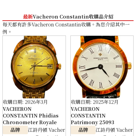
收購參考價格
收購參考價格
NTD 298,260
NTD 812,649
最新
Vacheron Constantin收購品介紹
收購日期: 2026年5月
收購日期: 2026年5月
每天都有許多Vacheron Constantin收購。為您介紹其中一
例。
Vacheron Constantin
Vacheron Constant
收購日期: 2026年3月
收購日期: 2025年12月
Overseas 42052/423A White
Patrimony 25556/Q01R-9281
VACHERON
VACHERON
收購參考價格
收購參考價格
CONSTANTIN Phidias
CONSTANTIN
NTD 344,041
NTD 479,795
Chronometer Royale
Patrimony 25093
收購日期: 2026年4月
收購日期: 2026年1月
品牌
江詩丹頓 Vacher
品牌
江詩丹頓 Vacher