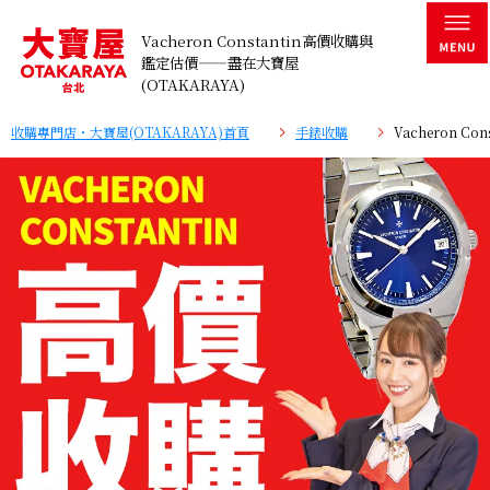
Vacheron Constantin高價收購與
鑑定估價——盡在大寶屋
(OTAKARAYA)
收購專門店・大寶屋(OTAKARAYA)首頁
手錶收購
Vacheron Cons