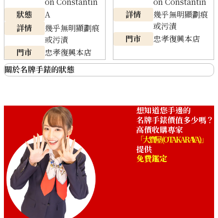
on Constantin
on Constantin
狀態
A
詳情
幾乎無明顯劃痕
或污漬
詳情
幾乎無明顯劃痕
門市
忠孝復興本店
或污漬
門市
忠孝復興本店
關於名牌手錶的狀態
非常好(全新)
未拆封，從未使用過的產品
接近全新
只用過幾次，沒有劃痕
Vacheron Constantin Malta
Vacheron Constantin
想知道您手邊的
Tourbillon Skeleton
Historique Cabinoche
名牌手錶價值多少嗎？
幾乎無明顯劃痕或
需要仔細觀察才能發現的細微劃痕
高價收購專家
30067/000P
91001/000J-8389
污漬
「大寶屋 (OTAKARAYA)」
收購參考價格
收購參考價格
提供
一眼就能看到劃痕或污漬，或是缺少
NTD 1,575,164
NTD 187,077
免費鑑定
有劃痕或污漬
部分部件
收購日期: 2025年11月
收購日期: 2026年1月
原因不明，但手錶不再運行，或是壞
故障
掉了
電池耗盡
電池沒電了