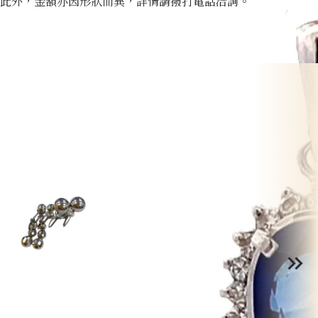
此外，金額亦因形狀而異，詳情請撥打電話洽詢。