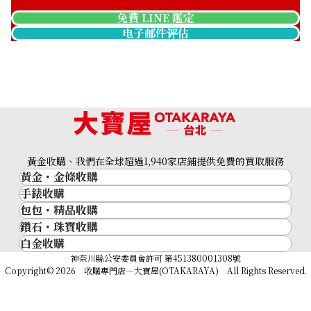
免費 LINE 鑑定
电子邮件评估
黃金收購、我們在全球超過1,940家店鋪提供免費的買取服務
黃金・金條收購
手錶收購
黃金與貴金屬
包包・精品收購
名牌手錶
金的錠
鑽石・珠寶收購
品牌精品
Rolex
金幣
白金收購
鑽石･珠寶
Cartier
Patek Philippe
黃金過去10年
鉑金/白金
神奈川縣公安委員會許可 第451380001308號
鑽石
LOUIS VUITTON
Audemars Piguet
黃金飾品
Copyright© 2026 收購專門店—大寶屋(OTAKARAYA) All Rights Reserved.
祖母綠（翠玉）
Hermès
Vacheron Constantin
黃金戒指
紅寶石（紅玉）
CELINE
A. Lange & Söhne
黃金項鍊