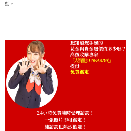
動。
想知道您手邊的
黃金與貴金屬價值多少嗎？
高價收購專家
「大寶屋 (OTAKARAYA)」
提供
免費鑑定
24小時免費隨時受理諮詢！
一張照片即可鑑定！
純諮詢也熱烈歡迎！