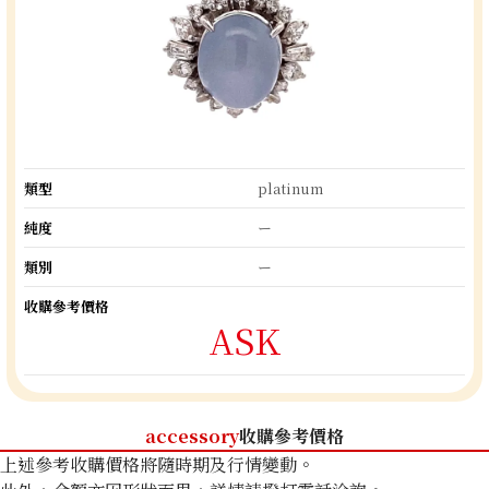
類型
platinum
純度
ー
類別
ー
收購參考價格
ASK
accessory
收購參考價格
上述參考收購價格將隨時期及行情變動。