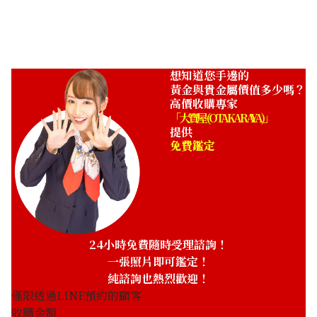
ASK
想知道您手邊的
黃金與貴金屬價值多少嗎？
高價收購專家
「大寶屋 (OTAKARAYA)」
提供
免費鑑定
24小時免費隨時受理諮詢！
一張照片即可鑑定！
純諮詢也熱烈歡迎！
僅限透過LINE預約的顧客
收購金額