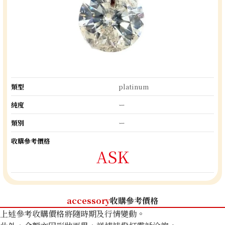
類型
platinum
純度
ー
類別
ー
收購參考價格
ASK
accessory
收購參考價格
上述參考收購價格將隨時期及行情變動。