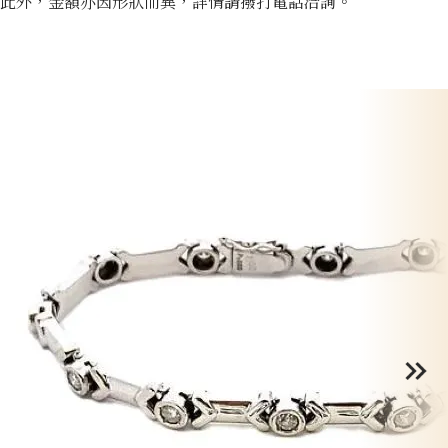
此外，金額亦因形狀而異，詳情請撥打電話洽詢。