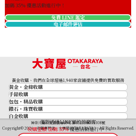
加碼
35
% 優惠活動進行中！
免費 LINE 鑑定
电子邮件评估
Platinum (Pt900) earrings
收購參考價格
ASK
黃金收購、我們在全球超過1,940家店鋪提供免費的買取服務
黃金・金條收購
手錶收購
黃金與貴金屬
包包・精品收購
名牌手錶
金的錠
鑽石・珠寶收購
品牌精品
Rolex
金幣
白金收購
鑽石･珠寶
Cartier
Patek Philippe
黃金過去10年
僅限透過LINE預約的顧客
鉑金/白金
神奈川縣公安委員會許可 第451380001308號
鑽石
LOUIS VUITTON
Audemars Piguet
黃金飾品
Copyright© 2026 收購專門店—大寶屋(OTAKARAYA) All Rights Reserved.
收購金額 加碼
35
%
優惠活動進行中！
祖母綠（翠玉）
Hermès
Vacheron Constantin
黃金戒指