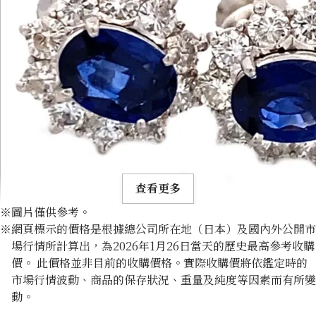
查看更多
※圖片僅供參考。
※網頁標示的價格是根據總公司所在地（日本）及國內外公開市
場行情所計算出，為2026年1月26日當天的歷史最高參考收購
價。 此價格並非目前的收購價格。實際收購價將依鑑定時的
市場行情波動、商品的保存狀況、重量及純度等因素而有所變
Platinum (Pt900) earrings
動。
收購參考價格