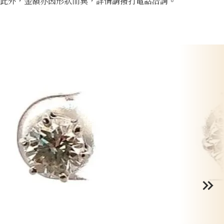
此外，金額亦因形狀而異，詳情請撥打電話洽詢。