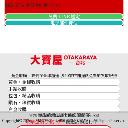
加碼
35
% 優惠活動進行中！
免費 LINE 鑑定
电子邮件评估
Platinum (Pt900) earrings
收購參考價格
ASK
黃金收購、我們在全球超過1,940家店鋪提供免費的買取服務
黃金・金條收購
手錶收購
黃金與貴金屬
包包・精品收購
名牌手錶
金的錠
鑽石・珠寶收購
品牌精品
Rolex
金幣
白金收購
鑽石･珠寶
Cartier
Patek Philippe
黃金過去10年
僅限透過LINE預約的顧客
鉑金/白金
神奈川縣公安委員會許可 第451380001308號
鑽石
LOUIS VUITTON
Audemars Piguet
黃金飾品
Copyright© 2026 收購專門店—大寶屋(OTAKARAYA) All Rights Reserved.
收購金額 加碼
35
%
優惠活動進行中！
祖母綠（翠玉）
Hermès
Vacheron Constantin
黃金戒指