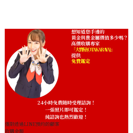
ASK
想知道您手邊的
黃金與貴金屬價值多少嗎？
高價收購專家
「大寶屋 (OTAKARAYA)」
提供
免費鑑定
24小時免費隨時受理諮詢！
一張照片即可鑑定！
純諮詢也熱烈歡迎！
僅限透過LINE預約的顧客
收購金額