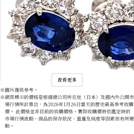
查看更多
※圖片僅供參考。
※網頁標示的價格是根據總公司所在地（日本）及國內外公開市
場行情所計算出，為2026年1月26日當天的歷史最高參考收購
價。 此價格並非目前的收購價格。實際收購價將依鑑定時的
市場行情波動、商品的保存狀況、重量及純度等因素而有所變
Platinum (Pt900) earrings
動。
收購參考價格