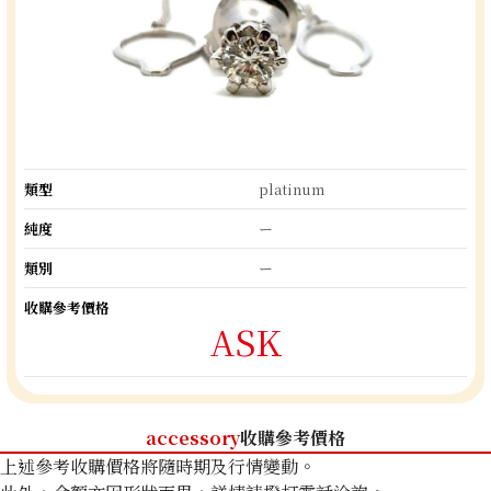
類型
platinum
純度
ー
類別
ー
收購參考價格
ASK
accessory
收購參考價格
上述參考收購價格將隨時期及行情變動。