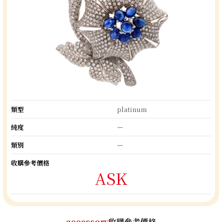
類型
platinum
純度
ー
類別
ー
收購參考價格
ASK
accessory
收購參考價格