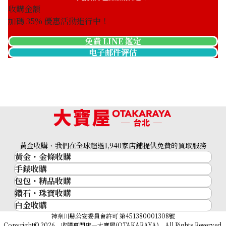
收購金額
加碼
35
% 優惠活動進行中！
免費 LINE 鑑定
电子邮件评估
Platinum (Pt900) earrings
收購參考價格
黃金收購、我們在全球超過1,940家店鋪提供免費的買取服務
ASK
黃金・金條收購
手錶收購
黃金與貴金屬
包包・精品收購
名牌手錶
金的錠
鑽石・珠寶收購
品牌精品
Rolex
金幣
白金收購
鑽石･珠寶
Cartier
Patek Philippe
黃金過去10年
鉑金/白金
神奈川縣公安委員會許可 第451380001308號
鑽石
LOUIS VUITTON
Audemars Piguet
黃金飾品
Copyright© 2026 收購專門店—大寶屋(OTAKARAYA) All Rights Reserved.