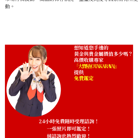
Platinum (Pt900) earrings
動。
收購參考價格
ASK
想知道您手邊的
黃金與貴金屬價值多少嗎？
高價收購專家
「大寶屋 (OTAKARAYA)」
提供
免費鑑定
24小時免費隨時受理諮詢！
一張照片即可鑑定！
純諮詢也熱烈歡迎！