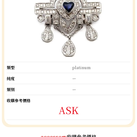
類型
platinum
純度
ー
類別
ー
收購參考價格
ASK
accessory
收購參考價格