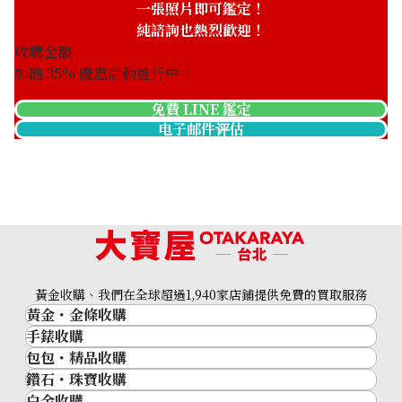
一張照片即可鑑定！
純諮詢也熱烈歡迎！
收購金額
加碼
35
% 優惠活動進行中！
免費 LINE 鑑定
电子邮件评估
黃金收購、我們在全球超過1,940家店鋪提供免費的買取服務
黃金・金條收購
手錶收購
黃金與貴金屬
包包・精品收購
名牌手錶
金的錠
鑽石・珠寶收購
品牌精品
Rolex
金幣
白金收購
鑽石･珠寶