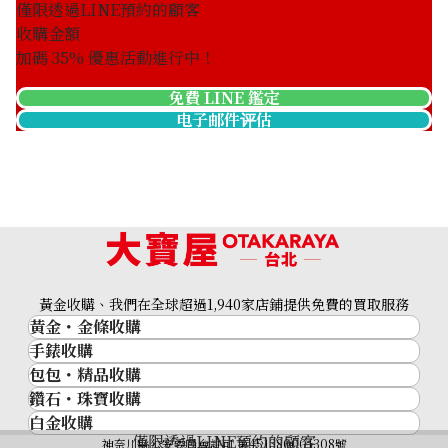
僅限透過LINE預約的顧客
收購金額
加碼
35
% 優惠活動進行中！
免費 LINE 鑑定
电子邮件评估
黃金收購、我們在全球超過1,940家店鋪提供免費的買取服務
黃金・金條收購
手錶收購
黃金與貴金屬
包包・精品收購
名牌手錶
金的錠
鑽石・珠寶收購
品牌精品
Rolex
金幣
白金收購
鑽石･珠寶
Cartier
Patek Philippe
黃金過去10年
僅限透過LINE預約的顧客
鉑金/白金
神奈川縣公安委員會許可 第451380001308號