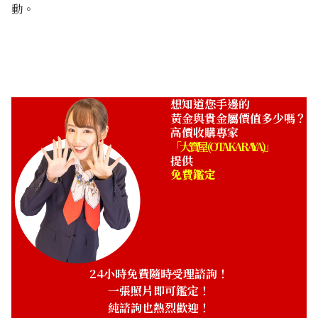
動。
想知道您手邊的
黃金與貴金屬價值多少嗎？
高價收購專家
「大寶屋 (OTAKARAYA)」
提供
免費鑑定
24小時免費隨時受理諮詢！
一張照片即可鑑定！
純諮詢也熱烈歡迎！