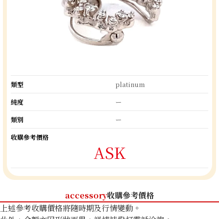
類型
platinum
純度
ー
類別
ー
收購參考價格
ASK
accessory
收購參考價格
上述參考收購價格將隨時期及行情變動。