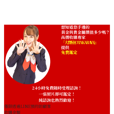
ASK
想知道您手邊的
黃金與貴金屬價值多少嗎？
高價收購專家
「大寶屋 (OTAKARAYA)」
提供
免費鑑定
24小時免費隨時受理諮詢！
一張照片即可鑑定！
純諮詢也熱烈歡迎！
僅限透過LINE預約的顧客
收購金額