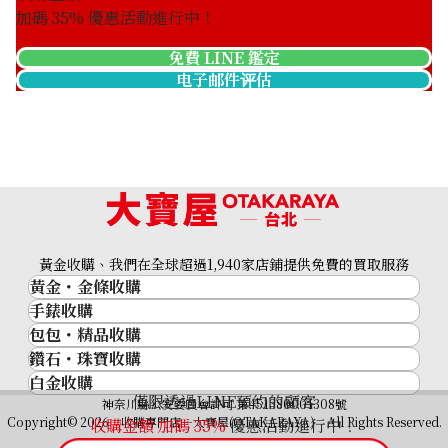
加碼
35
% 優惠活動進行中！
免費 LINE 鑑定
电子邮件评估
Platinum (Pt900) earrings
收購參考價格
ASK
黃金收購、我們在全球超過1,940家店鋪提供免費的買取服務
黃金・金條收購
手錶收購
黃金與貴金屬
包包・精品收購
名牌手錶
金的錠
鑽石・珠寶收購
品牌精品
Rolex
金幣
白金收購
鑽石･珠寶
Cartier
Patek Philippe
黃金過去10年
僅限透過LINE預約的顧客
鉑金/白金
神奈川縣公安委員會許可 第451380001308號
鑽石
LOUIS VUITTON
Audemars Piguet
黃金飾品
Copyright© 2026 收購專門店—大寶屋(OTAKARAYA) All Rights Reserved.
收購金額 加碼
35
%
優惠活動進行中！
祖母綠（翠玉）
Hermès
Vacheron Constantin
黃金戒指