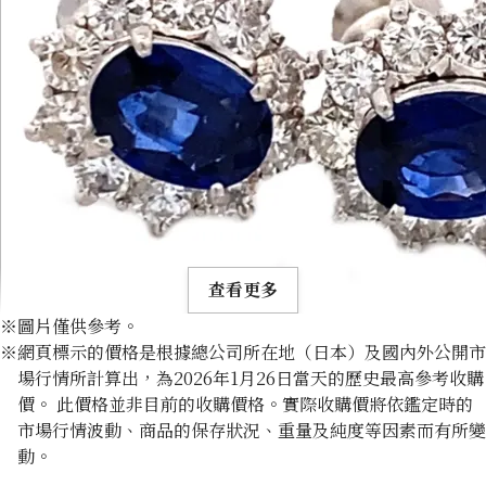
查看更多
※圖片僅供參考。
※網頁標示的價格是根據總公司所在地（日本）及國內外公開市
場行情所計算出，為2026年1月26日當天的歷史最高參考收購
價。 此價格並非目前的收購價格。實際收購價將依鑑定時的
市場行情波動、商品的保存狀況、重量及純度等因素而有所變
Platinum (Pt900) earrings
動。
收購參考價格