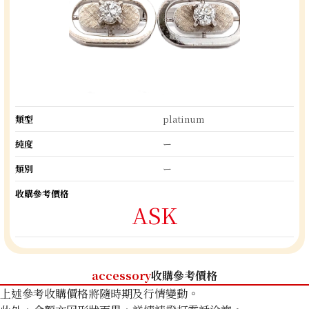
類型
platinum
純度
ー
類別
ー
收購參考價格
ASK
accessory
收購參考價格
上述參考收購價格將隨時期及行情變動。