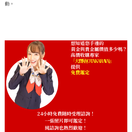
動。
想知道您手邊的
黃金與貴金屬價值多少嗎？
高價收購專家
「大寶屋 (OTAKARAYA)」
提供
免費鑑定
24小時免費隨時受理諮詢！
一張照片即可鑑定！
純諮詢也熱烈歡迎！