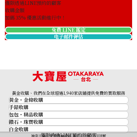
僅限透過LINE預約的顧客
收購金額
加碼
35
% 優惠活動進行中！
免費 LINE 鑑定
电子邮件评估
黃金收購、我們在全球超過1,940家店鋪提供免費的買取服務
黃金・金條收購
手錶收購
黃金與貴金屬
包包・精品收購
名牌手錶
金的錠
鑽石・珠寶收購
品牌精品
Rolex
金幣
白金收購
鑽石･珠寶
Cartier
Patek Philippe
黃金過去10年
僅限透過LINE預約的顧客
鉑金/白金
神奈川縣公安委員會許可 第451380001308號