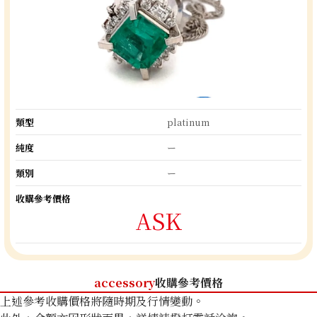
類型
platinum
純度
ー
類別
ー
收購參考價格
ASK
accessory
收購參考價格
上述參考收購價格將隨時期及行情變動。