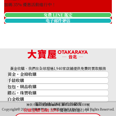
加碼
35
% 優惠活動進行中！
免費 LINE 鑑定
电子邮件评估
Platinum (Pt900) earrings
收購參考價格
ASK
黃金收購、我們在全球超過1,940家店鋪提供免費的買取服務
黃金・金條收購
手錶收購
黃金與貴金屬
包包・精品收購
名牌手錶
金的錠
鑽石・珠寶收購
品牌精品
Rolex
金幣
白金收購
鑽石･珠寶
Cartier
Patek Philippe
黃金過去10年
僅限透過LINE預約的顧客
鉑金/白金
神奈川縣公安委員會許可 第451380001308號
鑽石
LOUIS VUITTON
Audemars Piguet
黃金飾品
Copyright© 2026 收購專門店—大寶屋(OTAKARAYA) All Rights Reserved.
收購金額 加碼
35
%
優惠活動進行中！
祖母綠（翠玉）
Hermès
Vacheron Constantin
黃金戒指