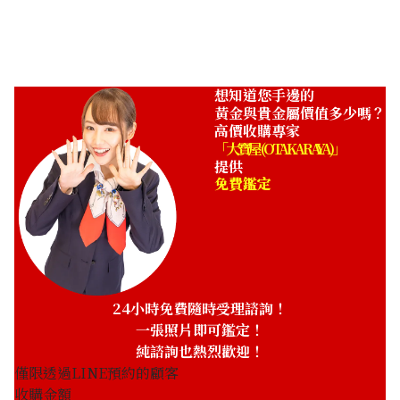
ASK
想知道您手邊的
黃金與貴金屬價值多少嗎？
高價收購專家
「大寶屋 (OTAKARAYA)」
提供
免費鑑定
24小時免費隨時受理諮詢！
一張照片即可鑑定！
純諮詢也熱烈歡迎！
僅限透過LINE預約的顧客
收購金額