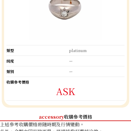
類型
platinum
純度
ー
類別
ー
收購參考價格
ASK
accessory
收購參考價格
上述參考收購價格將隨時期及行情變動。