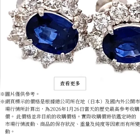
查看更多
※圖片僅供參考。
※網頁標示的價格是根據總公司所在地（日本）及國內外公開市
場行情所計算出，為2026年1月26日當天的歷史最高參考收購
價。 此價格並非目前的收購價格。實際收購價將依鑑定時的
市場行情波動、商品的保存狀況、重量及純度等因素而有所變
Platinum (Pt900) earrings
動。
收購參考價格