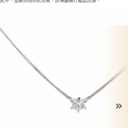
此外，金額亦因形狀而異，詳情請撥打電話洽詢。