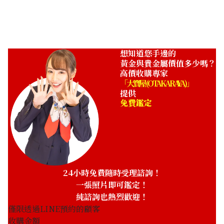
ASK
想知道您手邊的
黃金與貴金屬價值多少嗎？
高價收購專家
「大寶屋 (OTAKARAYA)」
提供
免費鑑定
24小時免費隨時受理諮詢！
一張照片即可鑑定！
純諮詢也熱烈歡迎！
僅限透過LINE預約的顧客
收購金額