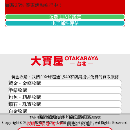
加碼
35
% 優惠活動進行中！
免費 LINE 鑑定
电子邮件评估
Platinum (Pt900) earrings
收購參考價格
ASK
黃金收購、我們在全球超過1,940家店鋪提供免費的買取服務
黃金・金條收購
手錶收購
黃金與貴金屬
包包・精品收購
名牌手錶
金的錠
鑽石・珠寶收購
品牌精品
Rolex
金幣
白金收購
鑽石･珠寶
Cartier
Patek Philippe
黃金過去10年
僅限透過LINE預約的顧客
鉑金/白金
神奈川縣公安委員會許可 第451380001308號
鑽石
LOUIS VUITTON
Audemars Piguet
黃金飾品
Copyright© 2026 收購專門店—大寶屋(OTAKARAYA) All Rights Reserved.
收購金額 加碼
35
%
優惠活動進行中！
祖母綠（翠玉）
Hermès
Vacheron Constantin
黃金戒指