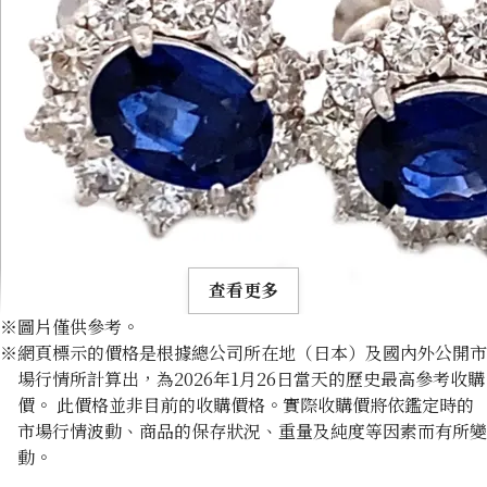
查看更多
※圖片僅供參考。
※網頁標示的價格是根據總公司所在地（日本）及國內外公開市
場行情所計算出，為2026年1月26日當天的歷史最高參考收購
價。 此價格並非目前的收購價格。實際收購價將依鑑定時的
市場行情波動、商品的保存狀況、重量及純度等因素而有所變
Platinum (Pt900) earrings
動。
收購參考價格