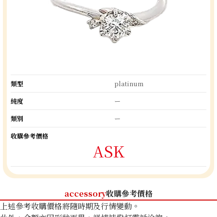
類型
platinum
純度
ー
類別
ー
收購參考價格
ASK
accessory
收購參考價格
上述參考收購價格將隨時期及行情變動。