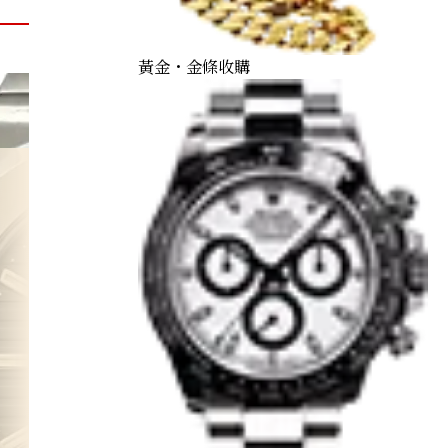
黃金・金條收購