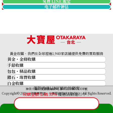
免費 LINE 鑑定
电子邮件评估
Vacheron Constantin Fifty
Vacheron Constantin Fifty
Six Day/Date 4400E/000A-
Six 4600E/000R-B576
B437
收購參考價格
收購參考價格
黃金收購、我們在全球超過1,940家店鋪提供免費的買取服務
NTD 433,436
NTD 540,983
黃金・金條收購
收購日期: 2026年1月
收購日期: 2026年3月
手錶收購
黃金與貴金屬
包包・精品收購
名牌手錶
金的錠
鑽石・珠寶收購
品牌精品
Rolex
金幣
白金收購
鑽石･珠寶
Cartier
Patek Philippe
黃金過去10年
僅限透過LINE預約的顧客
鉑金/白金
神奈川縣公安委員會許可 第451380001308號
鑽石
LOUIS VUITTON
Audemars Piguet
黃金飾品
Copyright© 2026 收購專門店—大寶屋(OTAKARAYA) All Rights Reserved.
收購金額 加碼
35
%
優惠活動進行中！
祖母綠（翠玉）
Hermès
Vacheron Constantin
黃金戒指
紅寶石（紅玉）
CELINE
A. Lange & Söhne
黃金項鍊
藍寶石（蒼玉）
CHANEL
Breguet