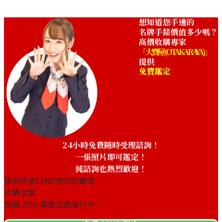
想知道您手邊的
名牌手錶價值多少嗎？
高價收購專家
「大寶屋 (OTAKARAYA)」
提供
免費鑑定
Vacheron Constantin Fifty
Vacheron Constantin Fifty
Six Complete Calendar
Six 4600E/000A-B442
4000E/000A-B548 Blue
收購參考價格
24小時免費隨時受理諮詢！
收購參考價格
NTD 333,472
收購日期: 2026年6月
一張照片即可鑑定！
NTD 513,634
純諮詢也熱烈歡迎！
僅限透過LINE預約的顧客
收購金額
加碼
35
% 優惠活動進行中！