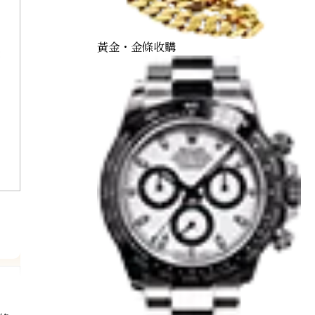
黃金・金條收購