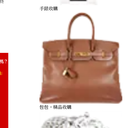
終
手錶收購
嗎？
)」
包包・精品收購