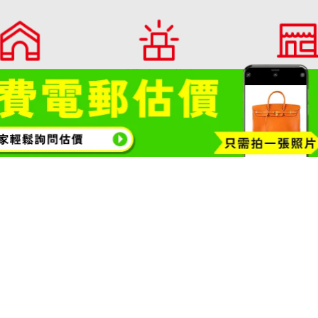
Model W62054V3
收購參考價格
NTD 80,720
收購日期: 2026年5月
購專門店・大寶屋
收購品類一覽請按此
門市列表
TAKARAYA)首頁
包包・精品收購
鑽石・珠寶
金幣
黃金項鍊
1308號
Copyright© 2026 收購專門店—