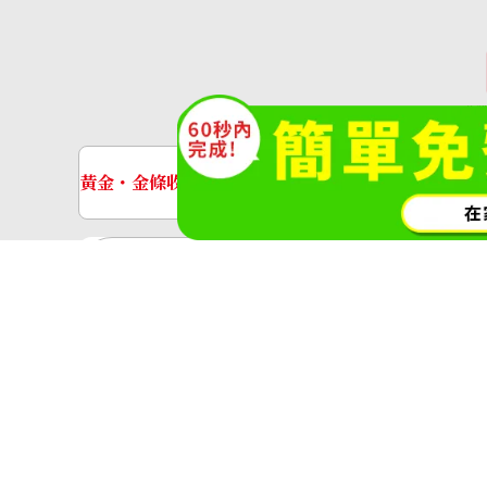
Model W6206006
收購參考價格
NTD 76,735
收購日期: 2026年3月
收
(O
黃金・金條收購
手錶收購
黃金與貴金屬
金的錠
黃金飾品
黃金戒指
神奈川縣公安委員會許可 第45138000