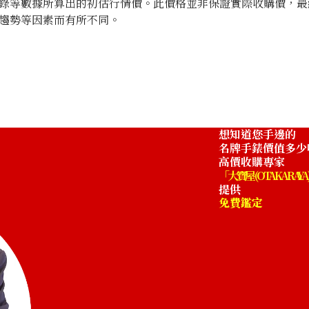
錄等數據所算出的初估行情價。此價格並非保證實際收購價，最
趨勢等因素而有所不同。
想知道您手邊的
名牌手錶價值多少
高價收購專家
「大寶屋 (OTAKARAYA
提供
免費鑑定
Cartier Baignoir Mini WB520028
收購參考價格
NTD 308,754
收購日期: 2026年5月