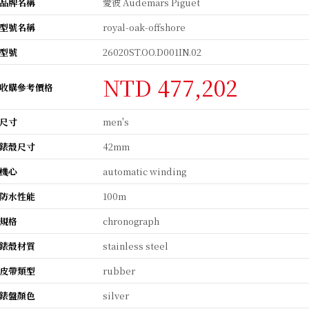
品牌名稱
愛彼 Audemars Piguet
型號名稱
royal-oak-offshore
型號
26020ST.OO.D001IN.02
NTD 477,202
收購參考價格
尺寸
men's
錶殼尺寸
42mm
機心
automatic winding
防水性能
100m
規格
chronograph
錶殼材質
stainless steel
皮帶類型
rubber
錶盤顏色
silver