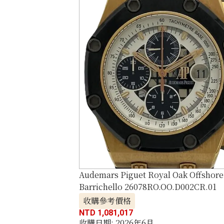
Audemars Piguet Royal Oak Offshor
Barrichello 26078RO.OO.D002CR.01
收購參考價格
NTD 1,081,017
收購日期: 2026年6月