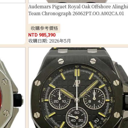
Audemars Piguet Royal Oak Offshore Alinghi
Team Chronograph 26062PT.OO.A002CA.01
收購參考價格
NTD 985,390
收購日期: 2026年5月