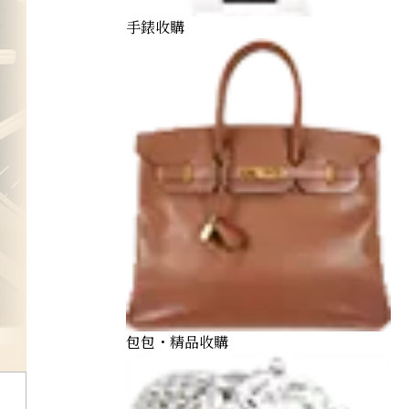
手錶收購
愛彼 Audemars Piguet
包包・精品收購