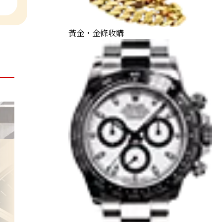
黃金・金條收購