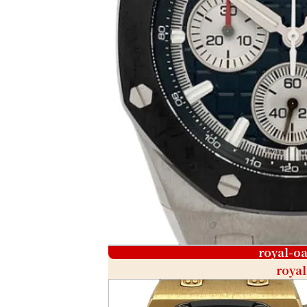
royal-o
royal