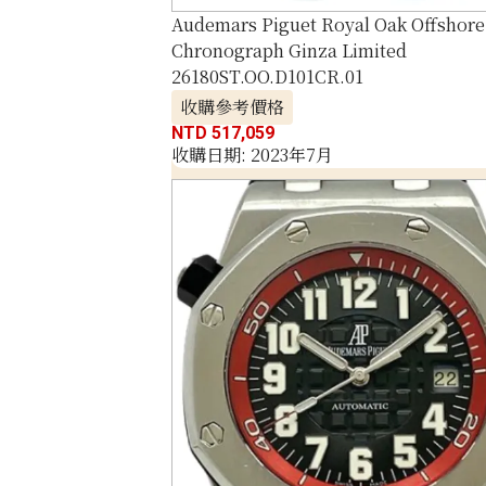
Audemars Piguet Royal Oak Offshore
Chronograph Ginza Limited
26180ST.OO.D101CR.01
收購參考價格
NTD 517,059
收購日期: 2023年7月