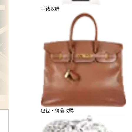
手錶收購
愛彼 Audemars Piguet
包包・精品收購