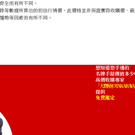
齊全而有所不同。
錄等數據所算出的初估行情價。此價格並非保證實際收購價，最
趨勢等因素而有所不同。
想知道您手邊的
名牌手錶價值多少
高價收購專家
「大寶屋 (OTAKARAYA
提供
免費鑑定
 Diver
Royal Oak Offshore Chronograph
26201SN.OO.D101CR.01
收購參考價格