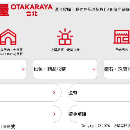
Team Chronograph 26062PT.OO.A002CA.01
黃金收購、我們在全球超過1,940家店鋪
收購參考價格
NTD 985,390
收購日期: 2026年5月
購專門店・大寶屋
收購品類一覽請按此
門市列表
TAKARAYA)首頁
包包・精品收購
鑽石・珠寶
金幣
黃金項鍊
1308號
Copyright© 2026 收購專門店—