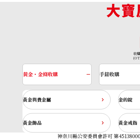
Chronograph Ginza Limited
26180ST.OO.D101CR.01
收購參考價格
NTD 517,059
收購日期: 2023年7月
收
(O
黃金・金條收購
手錶收購
黃金與貴金屬
金的錠
黃金飾品
黃金戒指
神奈川縣公安委員會許可 第45138000