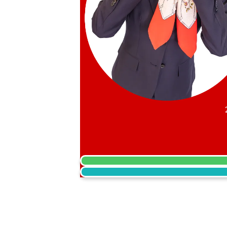
NTD 1,436,812
收購日期: 2026年6月
Audemars Piguet Royal Oak Offshore