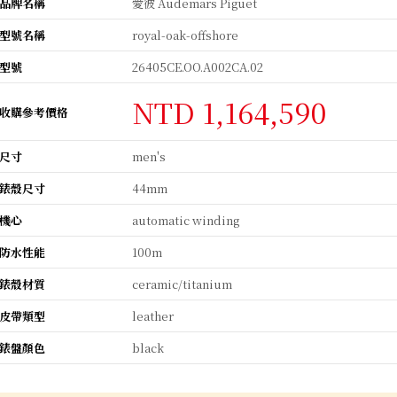
品牌名稱
愛彼 Audemars Piguet
型號名稱
royal-oak-offshore
型號
26405CE.OO.A002CA.02
NTD 1,164,590
收購參考價格
尺寸
men's
錶殼尺寸
44mm
機心
automatic winding
防水性能
100m
錶殼材質
ceramic/titanium
皮帶類型
leather
錶盤顏色
black