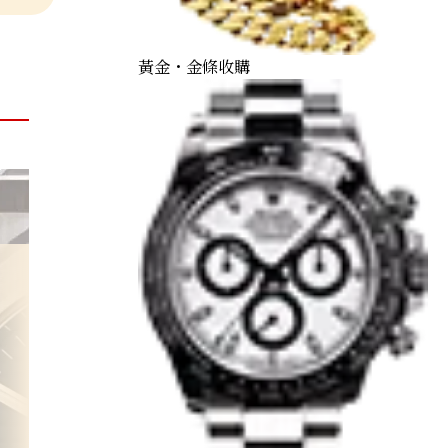
黃金・金條收購