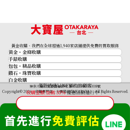
Audemars Piguet Royal Oak
Audemars Piguet Royal Oak
14332SA
14470BA.OO.0902BA.03
收購參考價格
收購參考價格
NTD 689,092
NTD 917,389
黃金收購、我們在全球超過1,940家店鋪提供免費的買取服務
收購日期: 2026年4月
收購日期: 2026年3月
黃金・金條收購
手錶收購
黃金與貴金屬
包包・精品收購
名牌手錶
金的錠
鑽石・珠寶收購
品牌精品
Rolex
金幣
白金收購
鑽石･珠寶
Cartier
Patek Philippe
黃金過去10年
僅限透過LINE預約的顧客
鉑金/白金
神奈川縣公安委員會許可 第451380001308號
鑽石
LOUIS VUITTON
Audemars Piguet
黃金飾品
Copyright© 2026 收購專門店—大寶屋(OTAKARAYA) All Rights Reserved.
收購金額 加碼
35
%
優惠活動進行中！
祖母綠（翠玉）
Hermès
Vacheron Constantin
黃金戒指
紅寶石（紅玉）
CELINE
A. Lange & Söhne
黃金項鍊
藍寶石（蒼玉）
CHANEL
Breguet
Fendi
Audemars Piguet Royal Oak
Audemars Piguet Royal Oak
Dior
Automatic
56175PT.OO.0789PT.03