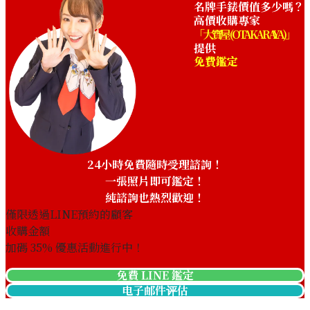
名牌手錶價值多少嗎？
高價收購專家
「大寶屋 (OTAKARAYA)」
提供
免費鑑定
Audemars Piguet Royal Oak
Audemars Piguet Royal Oak
14990ST
14813BC
收購參考價格
收購參考價格
24小時免費隨時受理諮詢！
NTD 910,075
NTD 1,220,805
收購日期: 2025年9月
收購日期: 2025年2月
一張照片即可鑑定！
純諮詢也熱烈歡迎！
僅限透過LINE預約的顧客
收購金額
加碼
35
% 優惠活動進行中！
免費 LINE 鑑定
电子邮件评估