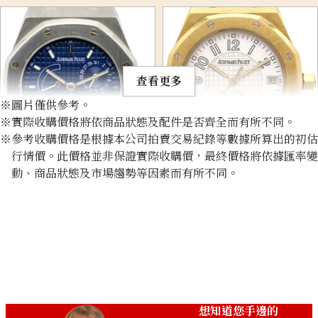
查看更多
※圖片僅供參考。
※實際收購價格將依商品狀態及配件是否齊全而有所不同。
※參考收購價格是根據本公司拍賣交易紀錄等數據所算出的初估
行情價。此價格並非保證實際收購價，最終價格將依據匯率變
Audemars Piguet Royal Oak
Audemars Piguet Royal Oak
動、商品狀態及市場趨勢等因素而有所不同。
Dual Time
15127BA
25730ST.O.0789ST.06
收購參考價格
收購參考價格
NTD 855,853
NTD 1,258,254
收購日期: 2025年3月
收購日期: 2026年3月
想知道您手邊的