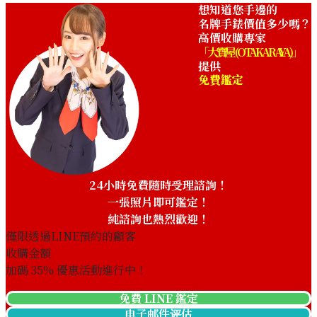
想知道您手邊的
名牌手錶價值多少嗎？
高價收購專家
「大寶屋 (OTAKARAYA)」
提供
免費鑑定
Omega De Ville Prestige
Omega De Ville
424.10.37.20.03.001
424.10.37.20.04.001
收購參考價格
收購參考價格
NTD 46,212
NTD 41,746
收購日期: 2026年5月
收購日期: 2025年12月
24小時免費隨時受理諮詢！
一張照片即可鑑定！
純諮詢也熱烈歡迎！
僅限透過LINE預約的顧客
收購金額
加碼
35
% 優惠活動進行中！
免費 LINE 鑑定
电子邮件评估