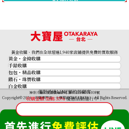
Omega De Ville Prestige
Omega De Ville Prestige
424.18.27.60.51.001
424.13.40.20.03.003
收購參考價格
收購參考價格
ASK
ASK
黃金收購、我們在全球超過1,940家店鋪提供免費的買取服務
黃金・金條收購
手錶收購
黃金與貴金屬
包包・精品收購
名牌手錶
金的錠
鑽石・珠寶收購
品牌精品
Rolex
金幣
白金收購
鑽石･珠寶
Cartier
Patek Philippe
黃金過去10年
僅限透過LINE預約的顧客
鉑金/白金
神奈川縣公安委員會許可 第451380001308號
鑽石
LOUIS VUITTON
Audemars Piguet
黃金飾品
Copyright© 2026 收購專門店—大寶屋(OTAKARAYA) All Rights Reserved.
收購金額 加碼
35
%
優惠活動進行中！
祖母綠（翠玉）
Hermès
Vacheron Constantin
黃金戒指
Omega De Ville Prestige
Omega De Ville Prestige
紅寶石（紅玉）
CELINE
A. Lange & Söhne
黃金項鍊
424.10.24.60.55.001
424.13.40.20.03.004
藍寶石（蒼玉）
CHANEL
Breguet
收購參考價格
收購參考價格
Fendi
ASK
ASK