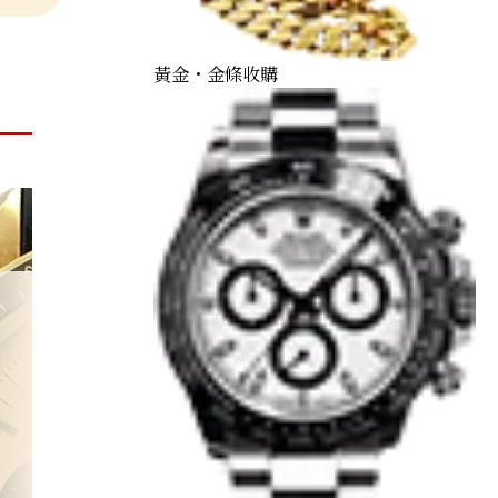
黃金・金條收購