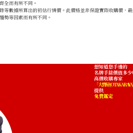
齊全而有所不同。
錄等數據所算出的初估行情價。此價格並非保證實際收購價，最
趨勢等因素而有所不同。
想知道您手邊的
名牌手錶價值多少
高價收購專家
「大寶屋 (OTAKARAYA
提供
免費鑑定
.006
Omega Constellation 123.25.27.20.57.006
收購參考價格
NTD 77,418
收購日期: 2025年9月