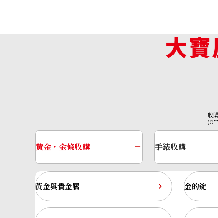
NTD 95,602
收購日期: 2024年2月
收
(O
黃金・金條收購
手錶收購
黃金與貴金屬
金的錠
Omega Constellation 131.10.28.60.11.