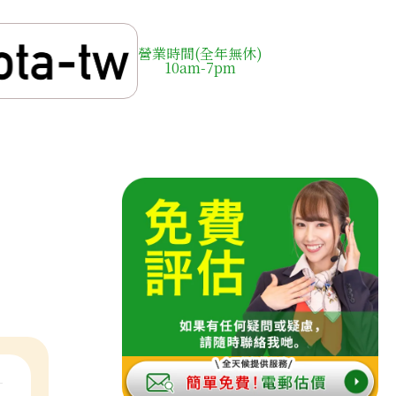
營業時間(全年無休)
10am-7pm