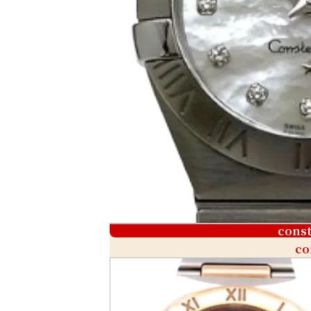
const
co