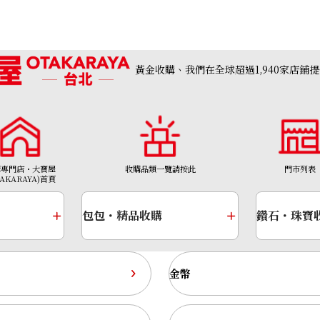
NTD 53,412
收購日期: 2023年9月
黃金收購、我們在全球超過1,940家店鋪
購專門店・大寶屋
收購品類一覽請按此
門市列表
TAKARAYA)首頁
包包・精品收購
鑽石・珠寶
金幣
001
Omega Constellation 1512.30