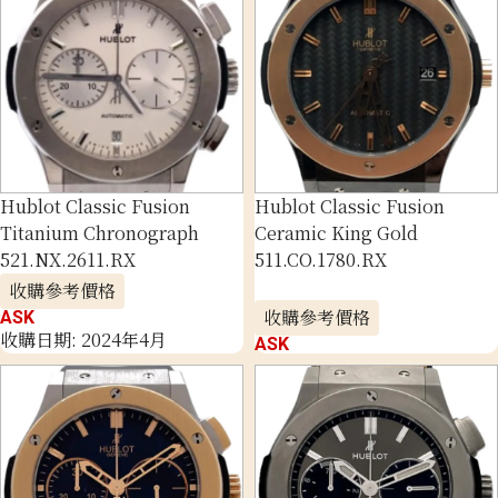
Hublot Classic Fusion
Hublot Classic Fusion
Titanium Chronograph
Ceramic King Gold
521.NX.2611.RX
511.CO.1780.RX
收購參考價格
收購參考價格
ASK
收購日期: 2024年4月
ASK