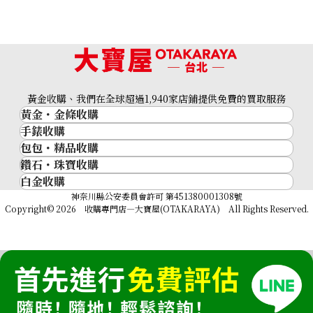
黃金收購、我們在全球超過1,940家店鋪提供免費的買取服務
黃金・金條收購
手錶收購
黃金與貴金屬
包包・精品收購
名牌手錶
金的錠
鑽石・珠寶收購
品牌精品
Rolex
金幣
白金收購
鑽石･珠寶
Cartier
Patek Philippe
黃金過去10年
鉑金/白金
神奈川縣公安委員會許可 第451380001308號
鑽石
LOUIS VUITTON
Audemars Piguet
黃金飾品
Copyright© 2026 收購專門店—大寶屋(OTAKARAYA) All Rights Reserved.
祖母綠（翠玉）
Hermès
Vacheron Constantin
黃金戒指
紅寶石（紅玉）
CELINE
A. Lange & Söhne
黃金項鍊
藍寶石（蒼玉）
CHANEL
Breguet
Fendi
Dior
Gucci