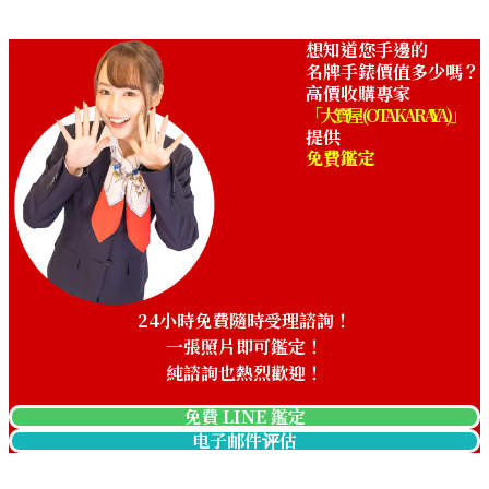
想知道您手邊的
名牌手錶價值多少嗎？
高價收購專家
「大寶屋 (OTAKARAYA)」
提供
免費鑑定
24小時免費隨時受理諮詢！
一張照片即可鑑定！
純諮詢也熱烈歡迎！
免費 LINE 鑑定
电子邮件评估