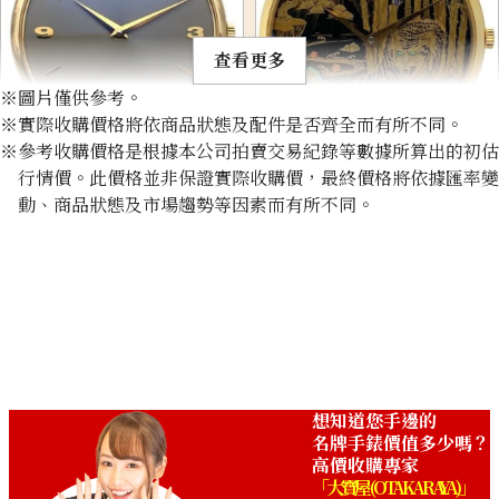
查看更多
※圖片僅供參考。
※實際收購價格將依商品狀態及配件是否齊全而有所不同。
※參考收購價格是根據本公司拍賣交易紀錄等數據所算出的初估
Chopard L.U.C XP 161902-
Chopard L.U.C XP Lacquer
行情價。此價格並非保證實際收購價，最終價格將依據匯率變
5004
動、商品狀態及市場趨勢等因素而有所不同。
收購參考價格
收購參考價格
NTD 178,464
NTD 347,922
收購日期: 2024年7月
收購日期: 2025年2月
想知道您手邊的
名牌手錶價值多少嗎？
高價收購專家
「大寶屋 (OTAKARAYA)」