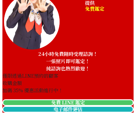
提供
免費鑑定
Chopard Mille Miglia
Chopard Mille Miglia 8565
168571-3002
收購參考價格
收購參考價格
NTD 68,074
NTD 84,335
收購日期: 2024年2月
收購日期: 2024年9月
24小時免費隨時受理諮詢！
一張照片即可鑑定！
純諮詢也熱烈歡迎！
僅限透過LINE預約的顧客
收購金額
加碼
35
% 優惠活動進行中！
免費 LINE 鑑定
电子邮件评估
Chopard Mille Miglia
Chopard Mille Miglia 2019
168589-3010
Race Edition