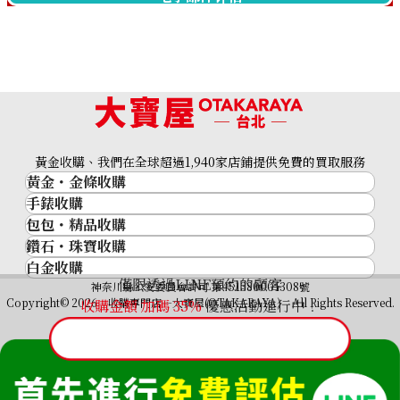
Cartier Baignoir W1544956
Cartier Baignoir HPI00326
收購參考價格
收購參考價格
NTD 169,598
NTD 162,977
收購日期: 2024年6月
收購日期: 2024年3月
黃金收購、我們在全球超過1,940家店鋪提供免費的買取服務
黃金・金條收購
手錶收購
黃金與貴金屬
包包・精品收購
名牌手錶
金的錠
鑽石・珠寶收購
品牌精品
Rolex
金幣
白金收購
鑽石･珠寶
Cartier
Patek Philippe
黃金過去10年
僅限透過LINE預約的顧客
鉑金/白金
神奈川縣公安委員會許可 第451380001308號
鑽石
LOUIS VUITTON
Audemars Piguet
黃金飾品
Copyright© 2026 收購專門店—大寶屋(OTAKARAYA) All Rights Reserved.
收購金額 加碼
35
%
優惠活動進行中！
祖母綠（翠玉）
Hermès
Vacheron Constantin
黃金戒指
Cartier Baignoir 1955
Cartier Baignoir 1366
紅寶石（紅玉）
CELINE
A. Lange & Söhne
黃金項鍊
收購參考價格
收購參考價格
藍寶石（蒼玉）
CHANEL
Breguet
NTD 157,712
NTD 157,712
Fendi
收購日期: 2025年1月
收購日期: 2025年1月