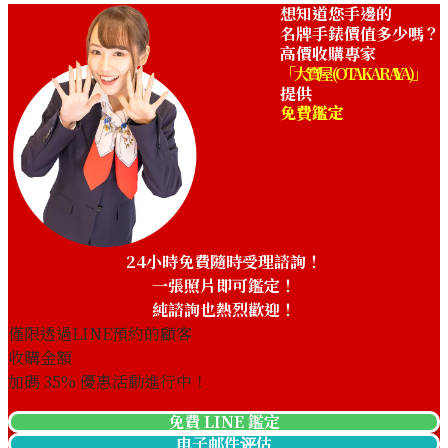
想知道您手邊的
名牌手錶價值多少嗎？
高價收購專家
「大寶屋 (OTAKARAYA)」
提供
免費鑑定
Cartier Baignoir SM
Cartier Baignoir 1920 Belle
W8000007
Epoque W40002F2
收購參考價格
收購參考價格
NTD 160,000
NTD 206,031
收購日期: 2024年10月
收購日期: 2025年9月
24小時免費隨時受理諮詢！
一張照片即可鑑定！
純諮詢也熱烈歡迎！
僅限透過LINE預約的顧客
收購金額
加碼
35
% 優惠活動進行中！
免費 LINE 鑑定
电子邮件评估