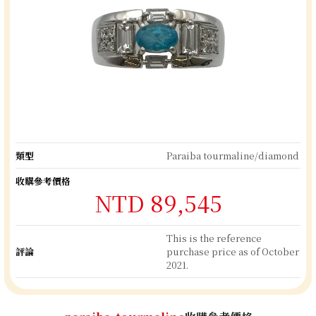
類型
Paraiba tourmaline/diamond
收購參考價格
NTD 89,545
This is the reference
評論
purchase price as of October
2021.