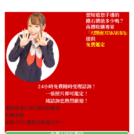
想知道您手邊的
鑽石價值多少嗎？
高價收購專家
「大寶屋 (OTAKARAYA)」
提供
免費鑑定
24小時免費隨時受理諮詢！
一張照片即可鑑定！
純諮詢也熱烈歡迎！
僅限透過LINE預約的顧客
收購金額
加碼
35
% 優惠活動進行中！