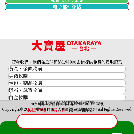
免費 LINE 鑑定
电子邮件评估
黃金收購、我們在全球超過1,940家店鋪提供免費的買取服務
黃金・金條收購
手錶收購
黃金與貴金屬
包包・精品收購
名牌手錶
金的錠
鑽石・珠寶收購
品牌精品
Rolex
金幣
白金收購
鑽石･珠寶
Cartier
Patek Philippe
黃金過去10年
僅限透過LINE預約的顧客
鉑金/白金
神奈川縣公安委員會許可 第451380001308號
鑽石
LOUIS VUITTON
Audemars Piguet
黃金飾品
Copyright© 2026 收購專門店—大寶屋(OTAKARAYA) All Rights Reserved.
收購金額 加碼
35
%
優惠活動進行中！
祖母綠（翠玉）
Hermès
Vacheron Constantin
黃金戒指
紅寶石（紅玉）
CELINE
A. Lange & Söhne
黃金項鍊
藍寶石（蒼玉）
CHANEL
Breguet