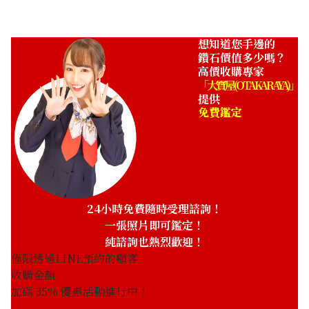
想知道您手邊的
鑽石價值多少嗎？
高價收購專家
「大寶屋 (OTAKARAYA)」
提供
免費鑑定
24小時免費隨時受理諮詢！
一張照片即可鑑定！
純諮詢也熱烈歡迎！
僅限透過LINE預約的顧客
收購金額
加碼
35
% 優惠活動進行中！