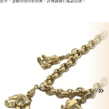
此外，金額亦因形狀而異，詳情請撥打電話洽詢。