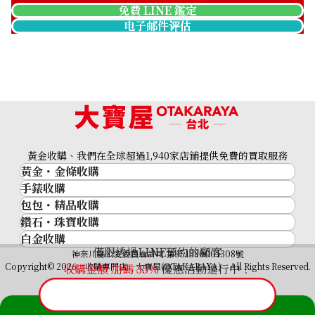
免費 LINE 鑑定
电子邮件评估
K18 diamond bracelet bangle
收購參考價格
黃金收購、我們在全球超過1,940家店鋪提供免費的買取服務
NTD 95,226
黃金・金條收購
手錶收購
黃金與貴金屬
包包・精品收購
名牌手錶
金的錠
鑽石・珠寶收購
品牌精品
Rolex
金幣
白金收購
鑽石･珠寶
Cartier
Patek Philippe
黃金過去10年
僅限透過LINE預約的顧客
鉑金/白金
神奈川縣公安委員會許可 第451380001308號
鑽石
LOUIS VUITTON
Audemars Piguet
黃金飾品
Copyright© 2026 收購專門店—大寶屋(OTAKARAYA) All Rights Reserved.
收購金額 加碼
35
%
優惠活動進行中！
祖母綠（翠玉）
Hermès
Vacheron Constantin
黃金戒指
紅寶石（紅玉）
CELINE
A. Lange & Söhne
黃金項鍊
藍寶石（蒼玉）
CHANEL
Breguet