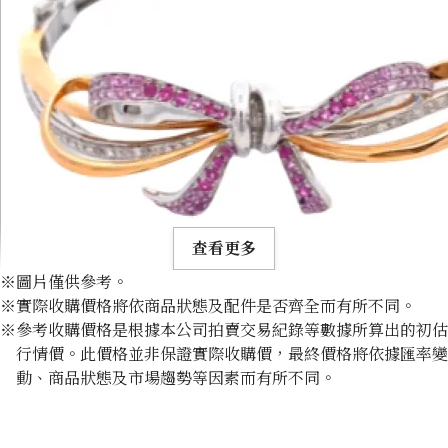
查看更多
※圖片僅供參考。
※實際收購價格將依商品狀態及配件是否齊全而有所不同。
※參考收購價格是根據本公司拍賣交易紀錄等數據所算出的初估
行情價。此價格並非保證實際收購價，最終價格將依據匯率變
動、商品狀態及市場趨勢等因素而有所不同。
K18WG pink sapphire diamond 0.45ct
收購參考價格
NTD 40,227