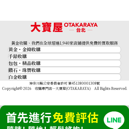
黃金收購、我們在全球超過1,940家店鋪提供免費的買取服務
黃金・金條收購
Pt･Pm900 Star Sapphire Diamond Ring 12.05ct
手錶收購
黃金與貴金屬
收購參考價格
包包・精品收購
名牌手錶
金的錠
NTD 79,772
鑽石・珠寶收購
品牌精品
Rolex
金幣
白金收購
鑽石･珠寶
Cartier
Patek Philippe
黃金過去10年
鉑金/白金
神奈川縣公安委員會許可 第451380001308號
鑽石
LOUIS VUITTON
Audemars Piguet
黃金飾品
Copyright© 2026 收購專門店—大寶屋(OTAKARAYA) All Rights Reserved.
祖母綠（翠玉）
Hermès
Vacheron Constantin
黃金戒指
紅寶石（紅玉）
CELINE
A. Lange & Söhne
黃金項鍊
藍寶石（蒼玉）
CHANEL
Breguet
Fendi
Dior