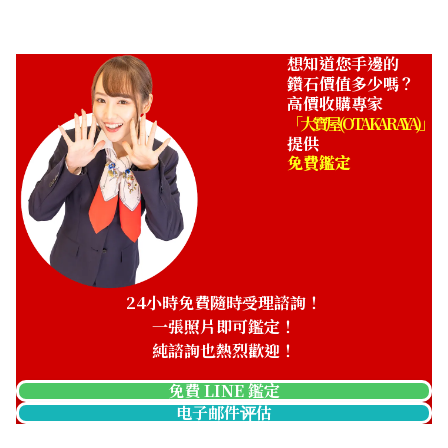
想知道您手邊的
鑽石價值多少嗎？
高價收購專家
「大寶屋 (OTAKARAYA)」
提供
免費鑑定
24小時免費隨時受理諮詢！
一張照片即可鑑定！
純諮詢也熱烈歡迎！
免費 LINE 鑑定
电子邮件评估