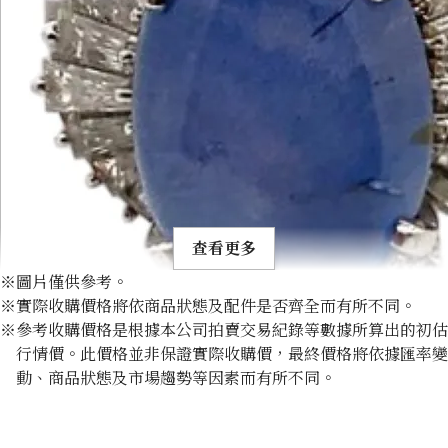
查看更多
※圖片僅供參考。
※實際收購價格將依商品狀態及配件是否齊全而有所不同。
※參考收購價格是根據本公司拍賣交易紀錄等數據所算出的初估
行情價。此價格並非保證實際收購價，最終價格將依據匯率變
動、商品狀態及市場趨勢等因素而有所不同。
Pt･Pm900 Star Sapphire Diamond Ring 10.97ct
收購參考價格
NTD 99,545