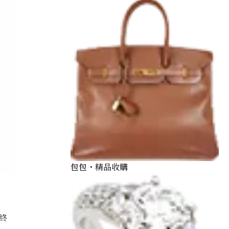
包包・精品收購
終