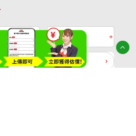
2.77 ct
收購
白金收購
黃金過去10年
大寶屋(OTAKARAYA) All Rights Reserved.