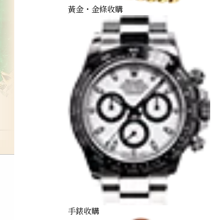
黃金・金條收購
手錶收購