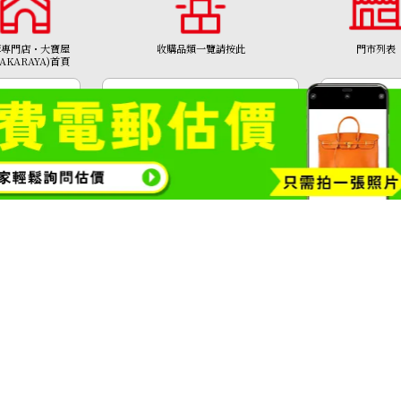
Emerald brooch 
購專門店・大寶屋
收購品類一覽請按此
門市列表
TAKARAYA)首頁
收購參考價格
NTD 83,408
包包・精品收購
鑽石・珠寶
金幣
黃金項鍊
1308號
Copyright© 2026 收購專門店—