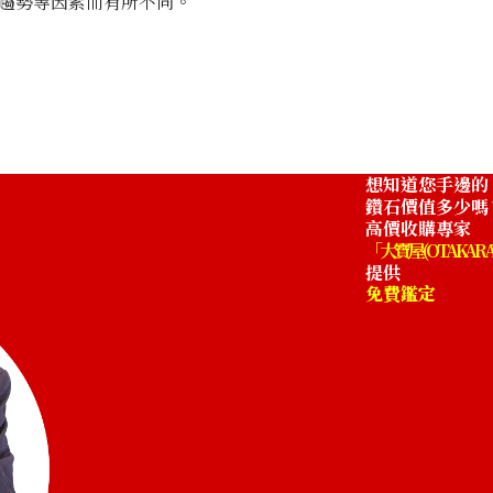
趨勢等因素而有所不同。
emerald necklac
收購參考價格
NTD 606,134
想知道您手邊的
鑽石價值多少嗎
高價收購專家
「大寶屋 (OTAKARA
提供
免費鑑定