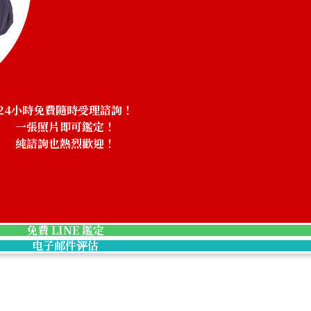
24小時免費隨時受理諮詢！
一張照片即可鑑定！
純諮詢也熱烈歡迎！
Emerald brooch 
收購參考價格
NTD 54,318
免費 LINE 鑑定
电子邮件评估