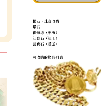
鑽石・珠寶收購
鑽石
祖母綠（翠玉）
紅寶石（紅玉）
藍寶石（蒼玉）
可收購的物品列表