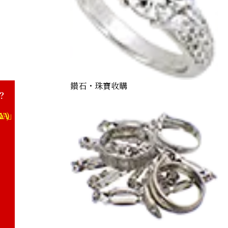
e 8.4 ct
鑽石・珠寶收購
？
YA)」