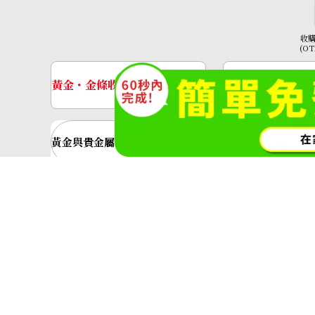
Emerald brooch 2.66 ct
收
(O
收購參考價格
NTD 91,363
黃金・金條收購
手錶收購
黃金與貴金屬
金的錠
黃金飾品
黃金戒指
神奈川縣公安委員會許可 第45138000