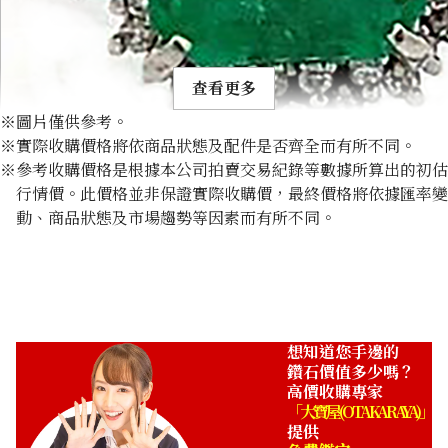
查看更多
※圖片僅供參考。
※實際收購價格將依商品狀態及配件是否齊全而有所不同。
※參考收購價格是根據本公司拍賣交易紀錄等數據所算出的初估
行情價。此價格並非保證實際收購價，最終價格將依據匯率變
動、商品狀態及市場趨勢等因素而有所不同。
Emerald ring 3.34ct
收購參考價格
NTD 68,749
想知道您手邊的
鑽石價值多少嗎？
高價收購專家
「大寶屋 (OTAKARAYA)」
提供