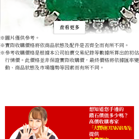
查看更多
※圖片僅供參考。
※實際收購價格將依商品狀態及配件是否齊全而有所不同。
※參考收購價格是根據本公司拍賣交易紀錄等數據所算出的初估
行情價。此價格並非保證實際收購價，最終價格將依據匯率變
動、商品狀態及市場趨勢等因素而有所不同。
Emerald ring 3.34ct
收購參考價格
NTD 68,749
想知道您手邊的
鑽石價值多少嗎？
高價收購專家
「大寶屋 (OTAKARAYA)」
提供