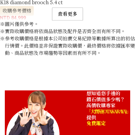
K18 diamond brooch 5.4 ct
收購參考價格
查看更多
NTD 84,999
※圖片僅供參考。
※實際收購價格將依商品狀態及配件是否齊全而有所不同。
※參考收購價格是根據本公司拍賣交易紀錄等數據所算出的初估
行情價。此價格並非保證實際收購價，最終價格將依據匯率變
動、商品狀態及市場趨勢等因素而有所不同。
想知道您手邊的
鑽石價值多少嗎？
高價收購專家
「大寶屋 (OTAKARAYA)」
提供
免費鑑定