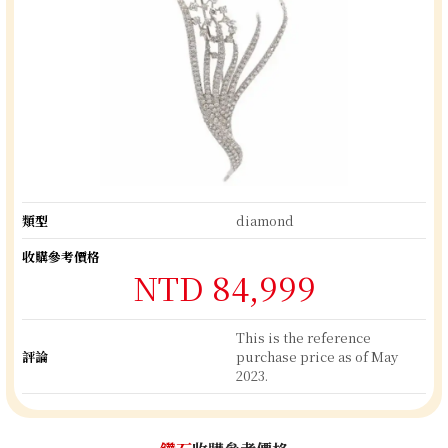
類型
diamond
收購參考價格
NTD 84,999
This is the reference
評論
purchase price as of May
2023.