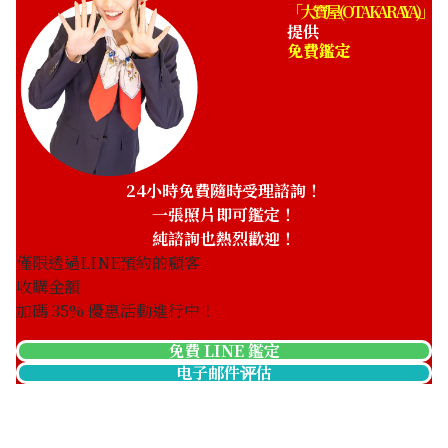
「大寶屋 (OTAKARAYA)」
提供
免費鑑定
24小時免費隨時受理諮詢！
一張照片即可鑑定！
純諮詢也熱烈歡迎！
僅限透過LINE預約的顧客
收購金額
加碼
35
% 優惠活動進行中！
Paraiba tourmaline ring 0.596 ct
免費 LINE 鑑定
电子邮件评估
收購參考價格
NTD 31,363