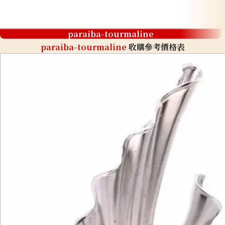
paraiba-tourmaline
paraiba-tourmaline
收購參考價格表