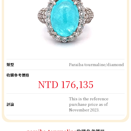
類型
Paraiba tourmaline/diamond
收購參考價格
NTD 176,135
This is the reference
評論
purchase price as of
November 2023.