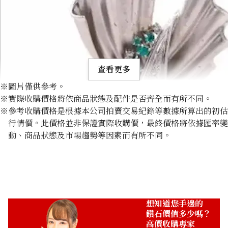
查看更多
※圖片僅供參考。
※實際收購價格將依商品狀態及配件是否齊全而有所不同。
※參考收購價格是根據本公司拍賣交易紀錄等數據所算出的初估
行情價。此價格並非保證實際收購價，最終價格將依據匯率變
動、商品狀態及市場趨勢等因素而有所不同。
Paraiba tourmaline brooch 0.51 ct
收購參考價格
NTD 45,227
想知道您手邊的
鑽石價值多少嗎？
高價收購專家