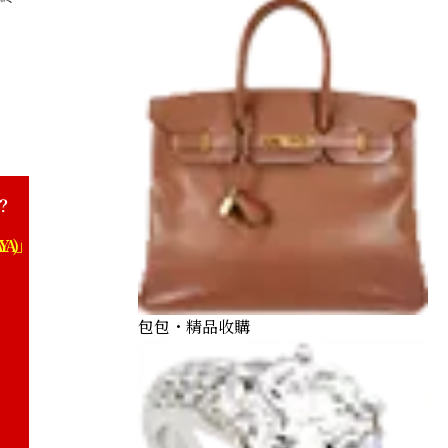
ine brooch 0.95 ct
？
YA)」
包包・精品收購