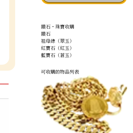
鑽石・珠寶收購
鑽石
祖母綠（翠玉）
紅寶石（紅玉）
藍寶石（蒼玉）
可收購的物品列表