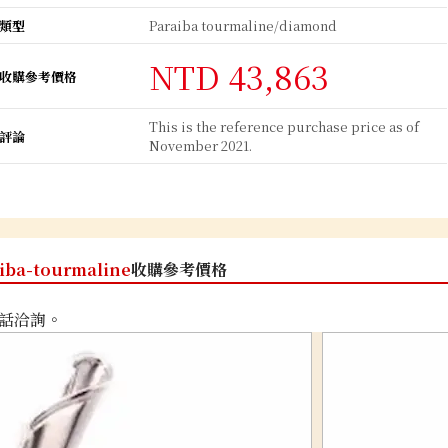
類型
Paraiba tourmaline/diamond
NTD 43,863
收購參考價格
This is the reference purchase price as of
評論
November 2021.
iba-tourmaline
收購參考價格
話洽詢。