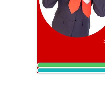
Paraiba tourmaline ring 0.596 ct
收購參考價格
NTD 31,363