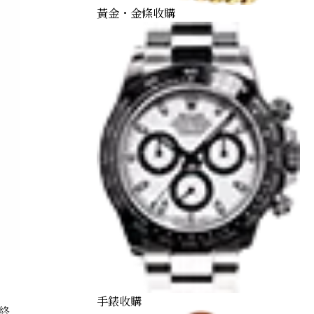
黃金・金條收購
手錶收購
終