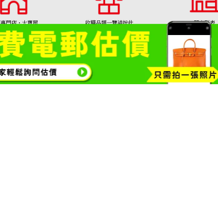
購專門店・大寶屋
收購品類一覽請按此
門市列表
TAKARAYA)首頁
包包・精品收購
鑽石・珠寶
金幣
黃金項鍊
1308號
Copyright© 2026 收購專門店—
Paraiba tourmal
收購參考價格
NTD 380,907