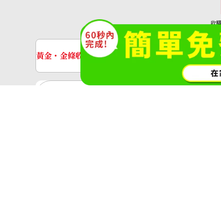
收
(O
黃金・金條收購
手錶收購
黃金與貴金屬
金的錠
黃金飾品
黃金戒指
神奈川縣公安委員會許可 第45138000
Paraiba tourmaline necklace 0.262 ct
收購參考價格
NTD 47,045