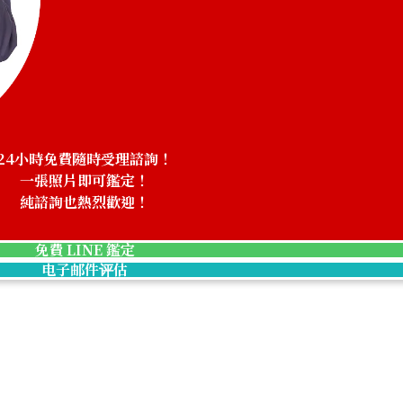
Paraiba tourmali
收購參考價格
24小時免費隨時受理諮詢！
NTD 672,497
一張照片即可鑑定！
純諮詢也熱烈歡迎！
免費 LINE 鑑定
电子邮件评估