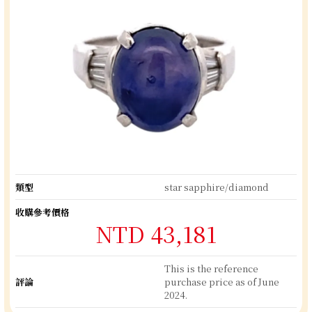
類型
star sapphire/diamond
收購參考價格
NTD 43,181
This is the reference
評論
purchase price as of June
2024.