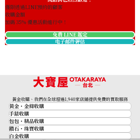
僅限透過LINE預約的顧客
收購金額
加碼
35
% 優惠活動進行中！
免費 LINE 鑑定
电子邮件评估
Pt･Pm900 Star Sapphire Diamond Ring 12.05ct
收購參考價格
黃金收購、我們在全球超過1,940家店鋪提供免費的買取服務
NTD 79,772
黃金・金條收購
手錶收購
黃金與貴金屬
包包・精品收購
名牌手錶
金的錠
鑽石・珠寶收購
品牌精品
Rolex
金幣
白金收購
鑽石･珠寶
Cartier
Patek Philippe
黃金過去10年