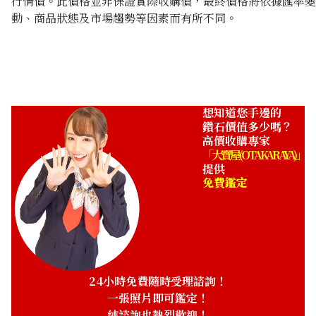
行情價。此價格並非保證實際收購價，最終價格將依據匯率變
動、商品狀態及市場趨勢等因素而有所不同。
Pt･Pm900 Star Sapphire Diamond Ring 10.97ct
收購參考價格
NTD 99,545
想知道您手邊的
鑽石價值多少嗎？
高價收購專家
「大寶屋 (OTAKARAYA)」
提供
免費鑑定
24小時免費隨時受理諮詢！
一張照片即可鑑定！
純諮詢也熱烈歡迎！