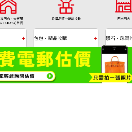
NTD 68,408
購專門店・大寶屋
收購品類一覽請按此
門市列表
TAKARAYA)首頁
包包・精品收購
鑽石・珠寶
金幣
黃金項鍊
1308號
Copyright© 2026 收購專門店—