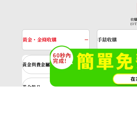
NTD 73,181
收
(O
黃金・金條收購
手錶收購
黃金與貴金屬
金的錠
黃金飾品
黃金戒指
神奈川縣公安委員會許可 第45138000