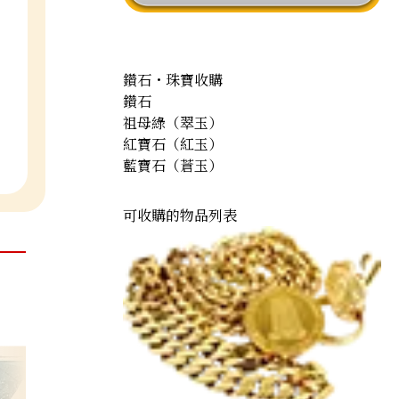
鑽石・珠寶收購
鑽石
祖母綠（翠玉）
紅寶石（紅玉）
藍寶石（蒼玉）
可收購的物品列表