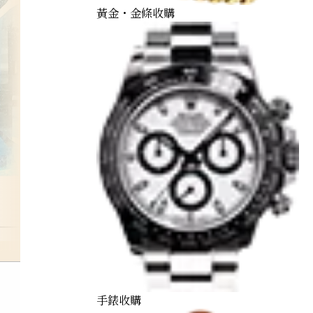
黃金・金條收購
手錶收購