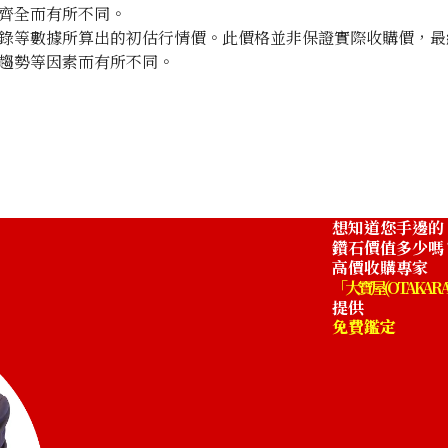
齊全而有所不同。
錄等數據所算出的初估行情價。此價格並非保證實際收購價，最
趨勢等因素而有所不同。
Aquamarine broo
收購參考價格
NTD 62,727
想知道您手邊的
鑽石價值多少嗎
高價收購專家
「大寶屋 (OTAKARA
提供
免費鑑定