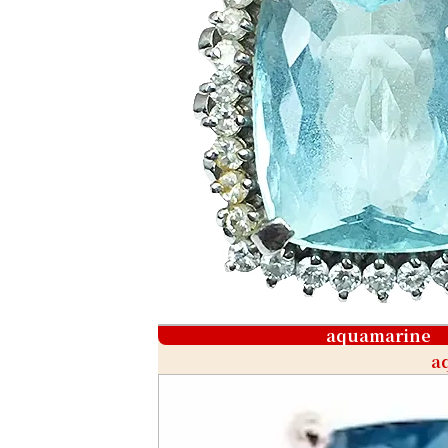
aquamarine
a