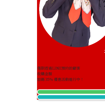
僅限透過LINE預約的顧客
收購金額
Aquamarine brooch 12.16 ct
加碼
35
% 優惠活動進行中！
收購參考價格
NTD 211,135