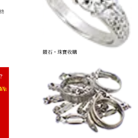
終
ch 0.81 ct
鑽石・珠寶收購
？
YA)」