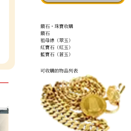
鑽石・珠寶收購
鑽石
祖母綠（翠玉）
紅寶石（紅玉）
藍寶石（蒼玉）
可收購的物品列表