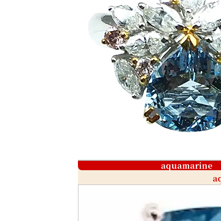
aquamarine
a