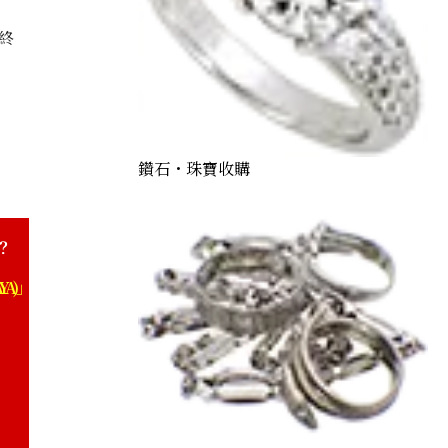
終
ch 0.81 ct
鑽石・珠寶收購
？
YA)」