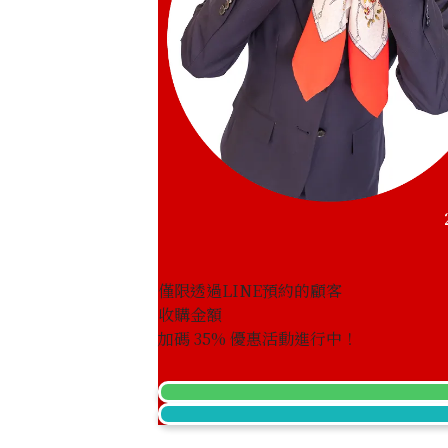
僅限透過LINE預約的顧客
收購金額
Aquamarine brooch 12.16 ct
加碼
35
% 優惠活動進行中！
收購參考價格
NTD 211,135