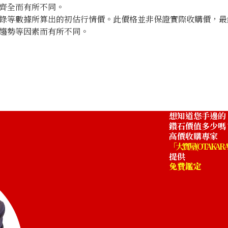
齊全而有所不同。
錄等數據所算出的初估行情價。此價格並非保證實際收購價，最
趨勢等因素而有所不同。
Aquamarine broo
收購參考價格
NTD 62,727
想知道您手邊的
鑽石價值多少嗎
高價收購專家
「大寶屋 (OTAKARA
提供
免費鑑定