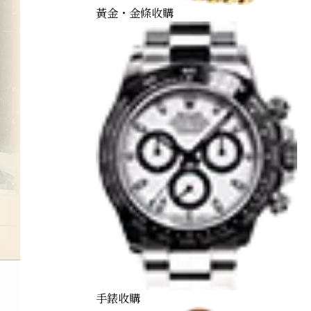
黃金・金條收購
手錶收購