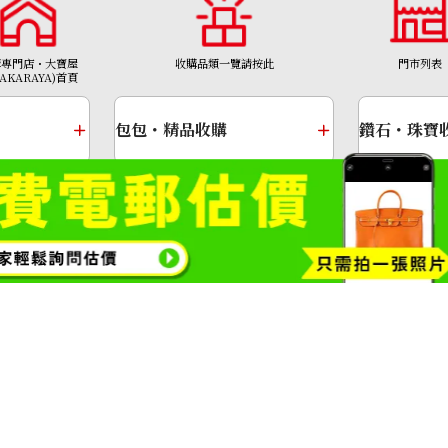
NTD 68,408
購專門店・大寶屋
收購品類一覽請按此
門市列表
TAKARAYA)首頁
包包・精品收購
鑽石・珠寶
金幣
黃金項鍊
1308號
Copyright© 2026 收購專門店—