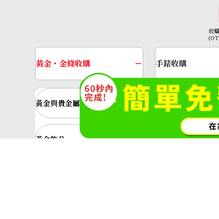
NTD 73,181
收
(O
黃金・金條收購
手錶收購
黃金與貴金屬
金的錠
黃金飾品
黃金戒指
神奈川縣公安委員會許可 第45138000