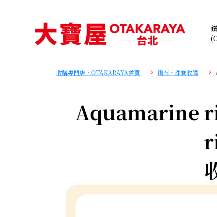
(
收購專門店・OTAKARAYA首頁
鑽石・珠寶收購
Aquamarine r
r