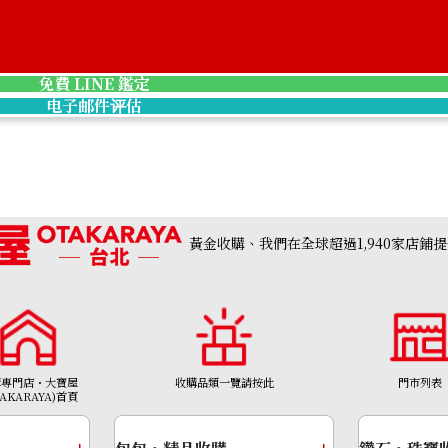
Platinum (Pt900
收購參考價格
ASK
免費 LINE 鑑定
电子邮件评估
黃金收購、我們在全球超過1,940家店鋪
購專門店・大寶屋
收購品類一覽請按此
門市列表
TAKARAYA)首頁