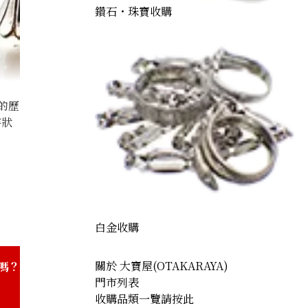
鑽石・珠寶收購
的歷
存狀
) pearl earrings
白金收購
關於 大寶屋(OTAKARAYA)
嗎？
門市列表
收購品類一覽請按此