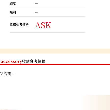
純度
ー
類別
ー
ASK
收購參考價格
accessory
收購參考價格
話洽詢。