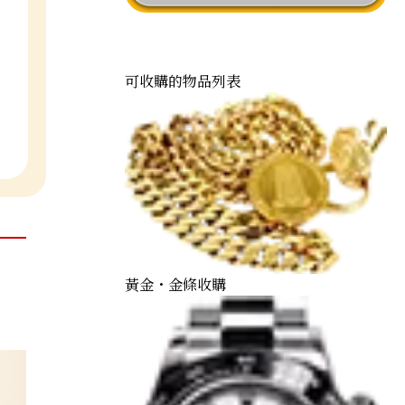
可收購的物品列表
黃金・金條收購