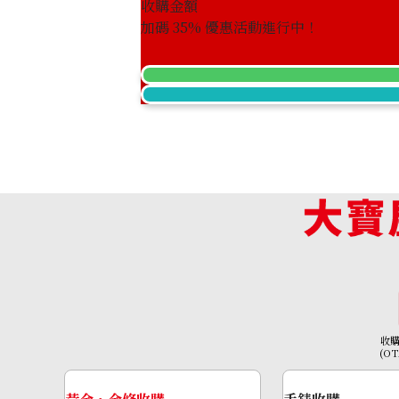
收購金額
Platinum (Pt900) earrings
加碼
35
% 優惠活動進行中！
收購參考價格
ASK
收
(O