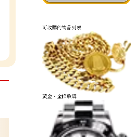
可收購的物品列表
黃金・金條收購