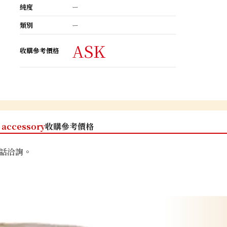
純度
ー
類別
ー
ASK
收購參考價格
accessory
收購參考價格
話洽詢。