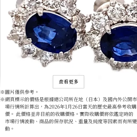
查看更多
※圖片僅供參考。
※網頁標示的價格是根據總公司所在地（日本）及國內外公開市
場行情所計算出，為2026年1月26日當天的歷史最高參考收購
價。 此價格並非目前的收購價格。實際收購價將依鑑定時的
市場行情波動、商品的保存狀況、重量及純度等因素而有所變
Platinum (Pt900) earrings
動。
收購參考價格