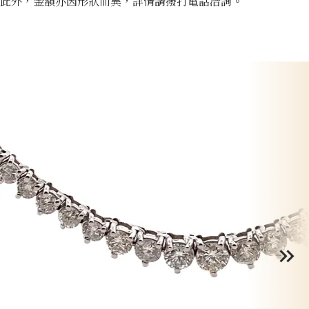
此外，金額亦因形狀而異，詳情請撥打電話洽詢。