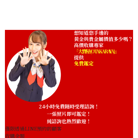
ASK
想知道您手邊的
黃金與貴金屬價值多少嗎？
高價收購專家
「大寶屋 (OTAKARAYA)」
提供
免費鑑定
24小時免費隨時受理諮詢！
一張照片即可鑑定！
純諮詢也熱烈歡迎！
僅限透過LINE預約的顧客
收購金額