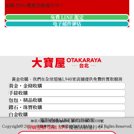
加碼
35
% 優惠活動進行中！
免費 LINE 鑑定
电子邮件评估
Platinum (Pt900) earrings
收購參考價格
ASK
黃金收購、我們在全球超過1,940家店鋪提供免費的買取服務
黃金・金條收購
手錶收購
黃金與貴金屬
包包・精品收購
名牌手錶
金的錠
鑽石・珠寶收購
品牌精品
Rolex
金幣
白金收購
鑽石･珠寶
Cartier
Patek Philippe
黃金過去10年
僅限透過LINE預約的顧客
鉑金/白金
神奈川縣公安委員會許可 第451380001308號
鑽石
LOUIS VUITTON
Audemars Piguet
黃金飾品
Copyright© 2026 收購專門店—大寶屋(OTAKARAYA) All Rights Reserved.
收購金額 加碼
35
%
優惠活動進行中！
祖母綠（翠玉）
Hermès
Vacheron Constantin
黃金戒指