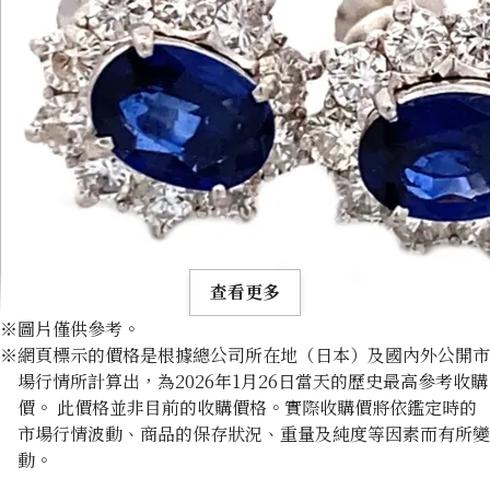
查看更多
※圖片僅供參考。
※網頁標示的價格是根據總公司所在地（日本）及國內外公開市
場行情所計算出，為2026年1月26日當天的歷史最高參考收購
價。 此價格並非目前的收購價格。實際收購價將依鑑定時的
市場行情波動、商品的保存狀況、重量及純度等因素而有所變
Platinum (Pt900) earrings
動。
收購參考價格