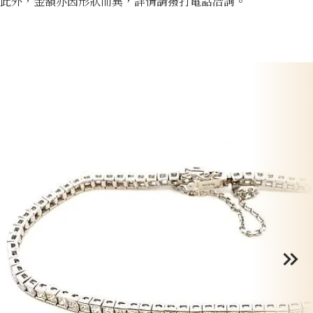
此外，金額亦因形狀而異，詳情請撥打電話洽詢。