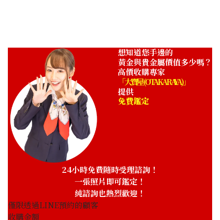
ASK
想知道您手邊的
黃金與貴金屬價值多少嗎？
高價收購專家
「大寶屋 (OTAKARAYA)」
提供
免費鑑定
24小時免費隨時受理諮詢！
一張照片即可鑑定！
純諮詢也熱烈歡迎！
僅限透過LINE預約的顧客
收購金額