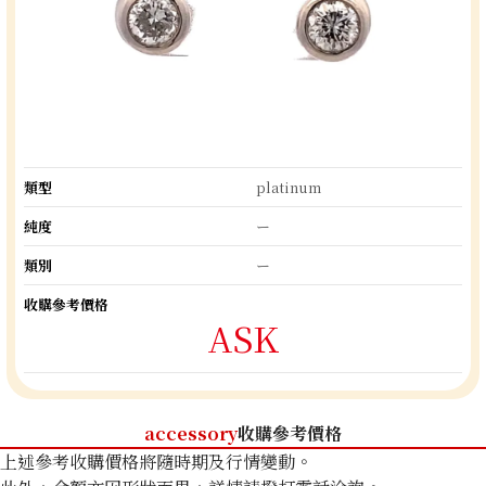
類型
platinum
純度
ー
類別
ー
收購參考價格
ASK
accessory
收購參考價格
上述參考收購價格將隨時期及行情變動。