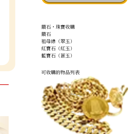
鑽石・珠寶收購
鑽石
祖母綠（翠玉）
紅寶石（紅玉）
藍寶石（蒼玉）
可收購的物品列表