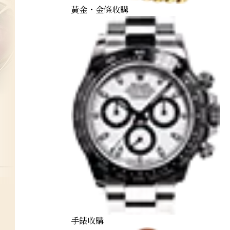
黃金・金條收購
手錶收購