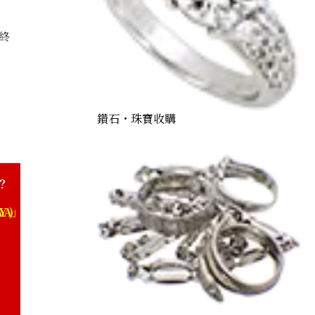
終
鑽石・珠寶收購
？
YA)」