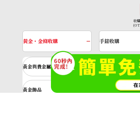
收
(O
黃金・金條收購
手錶收購
黃金與貴金屬
金的錠
黃金飾品
黃金戒指
神奈川縣公安委員會許可 第45138000