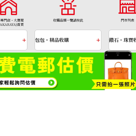
購專門店・大寶屋
收購品類一覽請按此
門市列表
TAKARAYA)首頁
包包・精品收購
鑽石・珠寶
金幣
黃金項鍊
1308號
Copyright© 2026 收購專門店—