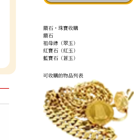
鑽石・珠寶收購
鑽石
祖母綠（翠玉）
紅寶石（紅玉）
藍寶石（蒼玉）
可收購的物品列表