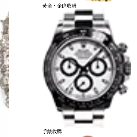
黃金・金條收購
手錶收購