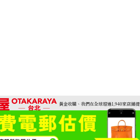
黃金收購、我們在全球超過1,940家店鋪
包包・精品收購
鑽石・珠寶