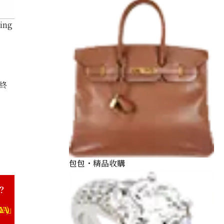
ing 15.92 ct
終
包包・精品收購
？
YA)」