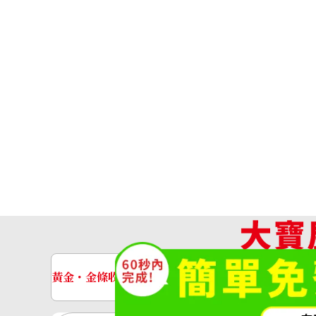
黃金・金條收購
手錶收購