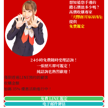
想知道您手邊的
鑽石價值多少嗎？
高價收購專家
「大寶屋 (OTAKARAYA)」
提供
免費鑑定
24小時免費隨時受理諮詢！
一張照片即可鑑定！
純諮詢也熱烈歡迎！
僅限透過LINE預約的顧客
收購金額
加碼
35
% 優惠活動進行中！
免費 LINE 鑑定
电子邮件评估