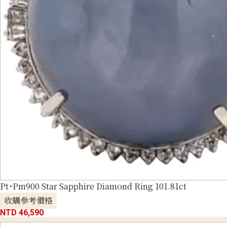
Pt･Pm900 Star Sapphire Diamond Ring 101.81ct
收購參考價格
NTD 46,590