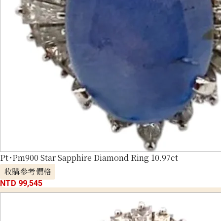
Pt･Pm900 Star Sapphire Diamond Ring 10.97ct
收購參考價格
NTD 99,545