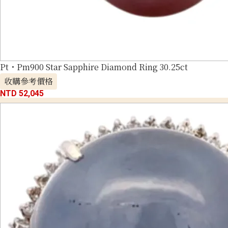
Pt・Pm900 Star Sapphire Diamond Ring 30.25ct
收購參考價格
NTD 52,045