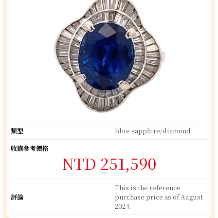
類型
blue sapphire/diamond
收購參考價格
NTD 251,590
This is the reference
評論
purchase price as of August
2024.