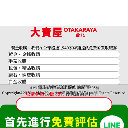
黃金收購、我們在全球超過1,940家店鋪提供免費的買取服務
黃金・金條收購
手錶收購
黃金與貴金屬
包包・精品收購
名牌手錶
金的錠
鑽石・珠寶收購
品牌精品
Rolex
金幣
白金收購
鑽石･珠寶
Cartier
Patek Philippe
黃金過去10年
僅限透過LINE預約的顧客
鉑金/白金
神奈川縣公安委員會許可 第451380001308號
鑽石
LOUIS VUITTON
Audemars Piguet
黃金飾品
Copyright© 2026 收購專門店—大寶屋(OTAKARAYA) All Rights Reserved.
收購金額 加碼
35
%
優惠活動進行中！
祖母綠（翠玉）
Hermès
Vacheron Constantin
黃金戒指
紅寶石（紅玉）
CELINE
A. Lange & Söhne
黃金項鍊
藍寶石（蒼玉）
CHANEL
Breguet
Fendi
Dior