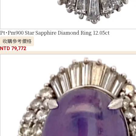
Pt･Pm900 Star Sapphire Diamond Ring 12.05ct
收購參考價格
NTD 79,772