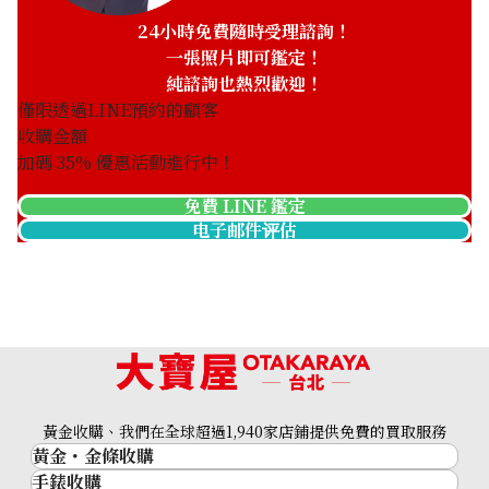
24小時免費隨時受理諮詢！
一張照片即可鑑定！
純諮詢也熱烈歡迎！
僅限透過LINE預約的顧客
收購金額
加碼
35
% 優惠活動進行中！
免費 LINE 鑑定
电子邮件评估
黃金收購、我們在全球超過1,940家店鋪提供免費的買取服務
黃金・金條收購
手錶收購
黃金與貴金屬