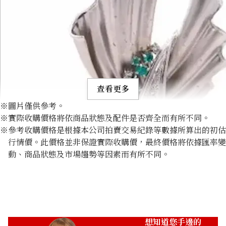
查看更多
※圖片僅供參考。
※實際收購價格將依商品狀態及配件是否齊全而有所不同。
※參考收購價格是根據本公司拍賣交易紀錄等數據所算出的初估
行情價。此價格並非保證實際收購價，最終價格將依據匯率變
動、商品狀態及市場趨勢等因素而有所不同。
Paraiba tourmaline brooch 0.51 ct
收購參考價格
NTD 45,227
想知道您手邊的