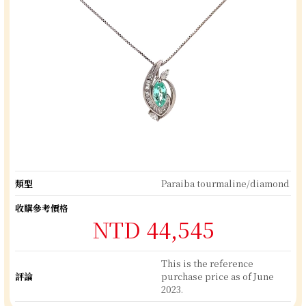
類型
Paraiba tourmaline/diamond
收購參考價格
NTD 44,545
This is the reference
評論
purchase price as of June
2023.