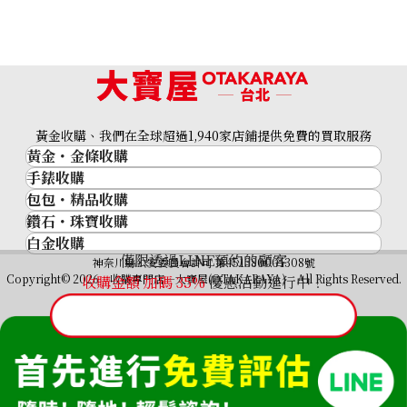
黃金收購、我們在全球超過1,940家店鋪提供免費的買取服務
黃金・金條收購
手錶收購
黃金與貴金屬
包包・精品收購
名牌手錶
金的錠
鑽石・珠寶收購
品牌精品
Rolex
金幣
白金收購
鑽石･珠寶
Cartier
Patek Philippe
黃金過去10年
僅限透過LINE預約的顧客
鉑金/白金
神奈川縣公安委員會許可 第451380001308號
鑽石
LOUIS VUITTON
Audemars Piguet
黃金飾品
Copyright© 2026 收購專門店—大寶屋(OTAKARAYA) All Rights Reserved.
收購金額 加碼
35
%
優惠活動進行中！
祖母綠（翠玉）
Hermès
Vacheron Constantin
黃金戒指
紅寶石（紅玉）
CELINE
A. Lange & Söhne
黃金項鍊
藍寶石（蒼玉）
CHANEL
Breguet
Fendi
Dior