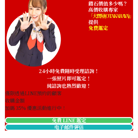
鑽石價值多少嗎？
高價收購專家
「大寶屋 (OTAKARAYA)」
提供
免費鑑定
24小時免費隨時受理諮詢！
一張照片即可鑑定！
純諮詢也熱烈歡迎！
僅限透過LINE預約的顧客
收購金額
加碼
35
% 優惠活動進行中！
Paraiba tourmaline ring 0.596 ct
免費 LINE 鑑定
电子邮件评估
收購參考價格
NTD 31,363