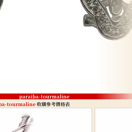
paraiba-tourmaline
ba-tourmaline
收購參考價格表