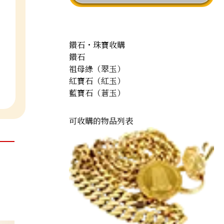
鑽石・珠寶收購
鑽石
祖母綠（翠玉）
紅寶石（紅玉）
藍寶石（蒼玉）
可收購的物品列表