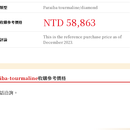
類型
Paraiba tourmaline/diamond
NTD 58,863
收購參考價格
This is the reference purchase price as of
評論
December 2023.
iba-tourmaline
收購參考價格
話洽詢。