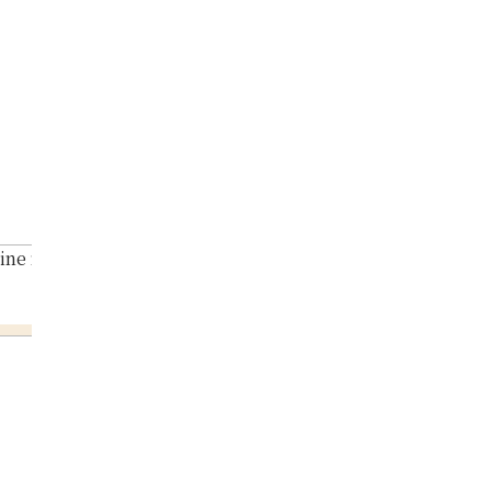
ine necklace 2.64 ct