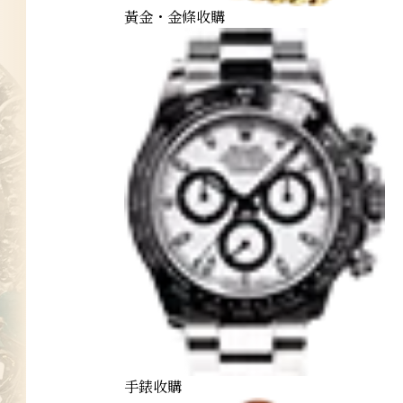
黃金・金條收購
手錶收購