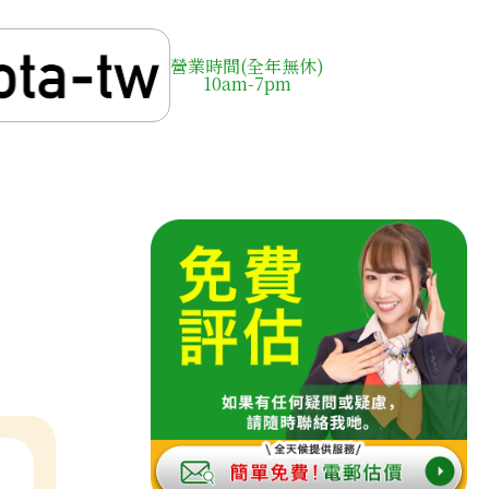
營業時間(全年無休)
10am-7pm