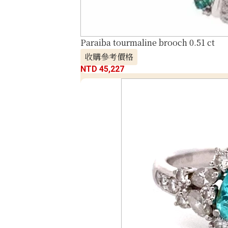
Paraiba tourmaline brooch 0.51 ct
收購參考價格
NTD 45,227