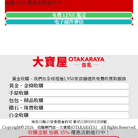
加碼
35
% 優惠活動進行中！
免費 LINE 鑑定
电子邮件评估
黃金收購、我們在全球超過1,950家店鋪提供免費的買取服務
黃金・金條收購
手錶收購
黃金與貴金屬
包包・精品收購
名牌手錶
金的錠
鑽石・珠寶收購
品牌精品
Rolex
金幣
白金收購
鑽石･珠寶
Cartier
Patek Philippe
黃金過去10年
鉑金/白金
神奈川縣公安委員會許可 第451380001308號
鑽石
LOUIS VUITTON
Audemars Piguet
黃金飾品
Copyright© 2026 收購專門店—大寶屋(OTAKARAYA) All Rights Reserved.
祖母綠（翠玉）
Hermès
收購金額 加碼
35
%
優惠活動進行中！
Vacheron Constantin
黃金戒指