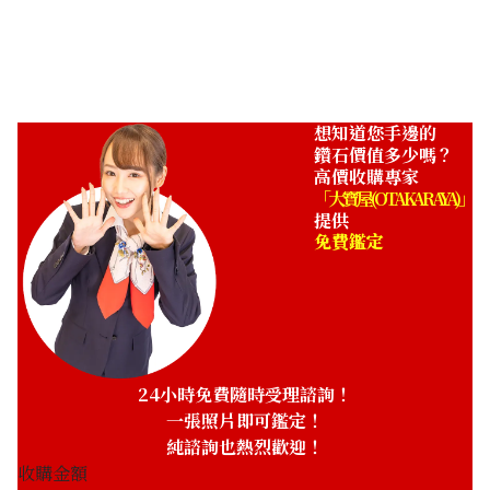
想知道您手邊的
鑽石價值多少嗎？
高價收購專家
「大寶屋 (OTAKARAYA)」
提供
免費鑑定
24小時免費隨時受理諮詢！
一張照片即可鑑定！
純諮詢也熱烈歡迎！
收購金額