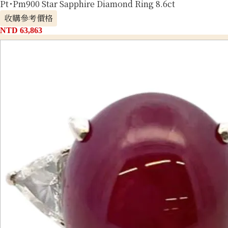
Pt･Pm900 Star Sapphire Diamond Ring 8.6ct
收購參考價格
NTD 63,863