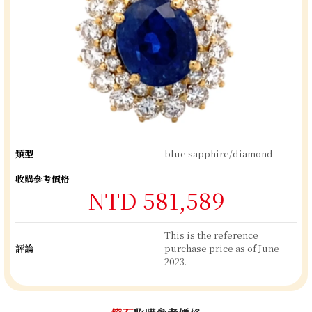
類型
blue sapphire/diamond
收購參考價格
NTD 581,589
This is the reference
評論
purchase price as of June
2023.