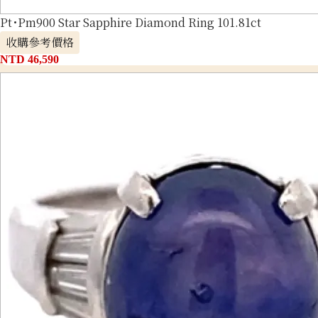
Pt･Pm900 Star Sapphire Diamond Ring 101.81ct
收購參考價格
NTD 46,590