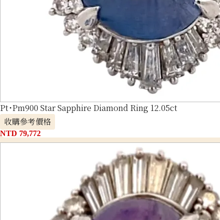
Pt･Pm900 Star Sapphire Diamond Ring 12.05ct
收購參考價格
NTD 79,772